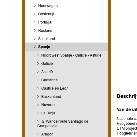
Noorwegen
Oostenrijk
Portugal
Rusland
Schotland
Spanje
Noordwest Spanje - Galicië - Asturië
Galicië
Asturië
Cantabrië
Castilië en León
Beschrij
Baskenland
Navarra
Van de ui
La Rioja
Nationale ca
🥾 Wandelroute Santiago de
Het gebied d
Compostela
UTM project
Hoogtelijn
Aragon