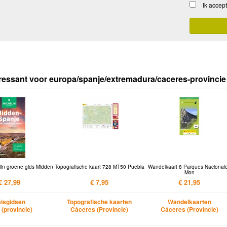
Ik accep
ressant voor europa/spanje/extremadura/caceres-provincie
lin groene gids Midden
Topografische kaart 728 MT50 Puebla
Wandelkaart 8 Parques Nacional
Mon
€ 27,99
€ 7,95
€ 21,95
isgidsen
Topografische kaarten
Wandelkaarten
 (provincie)
Cáceres (Provincie)
Cáceres (Provincie)