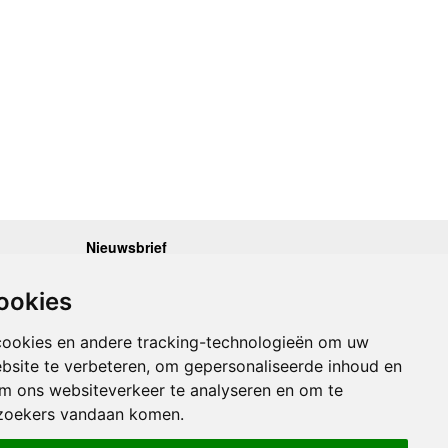
Nieuwsbrief
.30 - 17.00
Op de hoogte blijven van nieuwe reisgidsen,
travelgadgets en kaarten? Geef u op voor onze
.30 - 17.00
ookies
nieuwsbrief. U ontvangt de nieuwsbrief 1x per maand.
.30 - 17.00
.30 - 17.00
Bekijk hier onze laatste nieuwsbrief:
.30 - 17.00
cookies en andere tracking-technologieën om uw
Onze laatste Nieuwsbrief
bsite te verbeteren, om gepersonaliseerde inhoud en
om ons websiteverkeer te analyseren en om te
Inschrijven
zoekers vandaan komen.