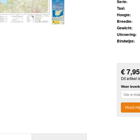
Serie:
Taal:
Hoogte:
Breedte:
Gewicht:
Uitvoering:
Bindwijze:
€
7,95
Dit artikel i
Weer leverb
Houd mij