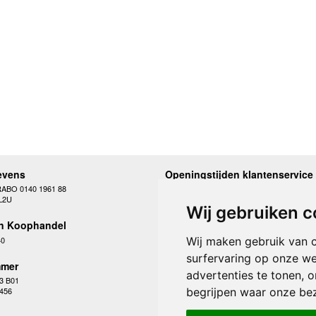
evens
Openingstijden klantenservice
RABO 0140 1961 88
Maandag
10.00 - 12.30 en 13
L2U
Dinsdag
10.00 - 12.30 en 13
Wij gebruiken c
Woensdag
10.00 - 12.30 en 13
n Koophandel
Donderdag
10.00 - 12.30 en 13
Vrijdag
10.00 - 12.30 en 13
40
Wij maken gebruik van 
Zaterdag
gesloten
surfervaring op onze we
Zondag
gesloten
mer
advertenties te tonen, 
3 B01
begrijpen waar onze be
 456