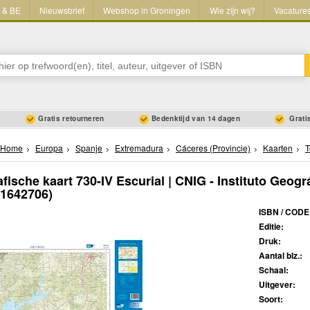
L & BE
Nieuwsbrief
Webshop in Groningen
Wie zijn wij?
Vacature
Gratis retourneren
Bedenktijd van 14 dagen
Gratis
Home
Europa
Spanje
Extremadura
Cáceres (Provincie)
Kaarten
T
fische kaart 730-IV Escurial | CNIG - Instituto Geogr
41642706)
ISBN / CODE
Editie:
Druk:
Aantal blz.:
Schaal:
Uitgever:
Soort: