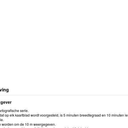
ving
tgever
rtografische serie.
at op elk kaartblad wordt voorgesteld, is 5 minuten breedtegraad en 10 minuten le
ie.
en worden om de 10 m weergegeven.