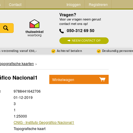
s
Contact
Inloggen
Registreren
Vragen?
Voor uw vragen neem gerust
contact met ons op!
050-312 69 50
NEEM CONTACT OP
 verzending vanaf €50,-
Achteraf betalen
Deskundig persone
opografische kaarten
áfico Nacional1
Winkelwagen
Geen items in winkelwagen
:
9788441642706
Ga naar winkelwagen
01-12-2019
3
1
1:25000
CNIG - Instituto Geográfico Nacional1
Topografische kaart