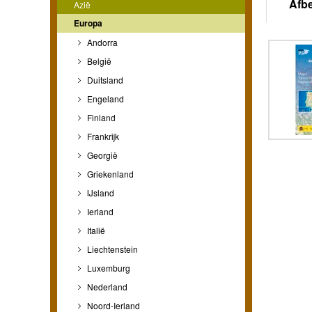
Afb
Azië
Europa
Andorra
België
Duitsland
Engeland
Finland
Frankrijk
Georgië
Griekenland
IJsland
Ierland
Italië
Liechtenstein
Luxemburg
Nederland
Noord-Ierland