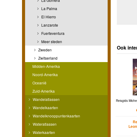
La Gomera
La Palma
El Hierro
Lanzarote
Fuerteventura
Meer steden
Ook inte
Zweden
Zwitserland
Midden-Amerika
Noord-Amerika
Oceanië
Zuid-Amerika
Wandelatlassen
Reisgids Miche
Wandelkaarten
Wandelknooppuntenkaarten
Re
Wateratlassen
Leon
Waterkaarten