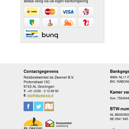
Betaal veilig via uw eigen bankomgeving
Contactgegevens
Bankgeg
Reisboekwinkel de Zwerver B.V.
IBAN: NL11 
BIC: RABON
Protonstraat 13C
9743 AL Groningen
: +31 (0)50 - 3 12 69 50
T
Kamer va
:
info@dezwerver.nl
E
Kvk: 752404
BTW-num
NL 86020363
BE 0541 545