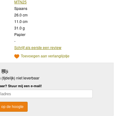
MTN25
Spaans
26.0 cm
11.0 cm
31.0 g
Papier
-
Schrijf als eerste een review
Toevoegen aan verlanglijstje
s (tijdelijk) niet leverbaar
aar? Stuur mij een e-mail!
 op de hoogte