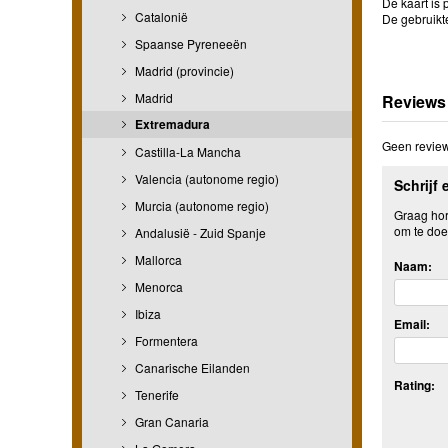
De kaart is 
Catalonië
De gebruikt
Spaanse Pyreneeën
Madrid (provincie)
Madrid
Reviews
Extremadura
Geen review
Castilla-La Mancha
Valencia (autonome regio)
Schrijf 
Murcia (autonome regio)
Graag hore
om te doe
Andalusië - Zuid Spanje
Mallorca
Naam:
Menorca
Ibiza
Email:
Formentera
Canarische Eilanden
Rating:
Tenerife
Gran Canaria