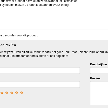
perfect voor outdoor-activiteiten zoals wandel- of fietstochten.
e symbolen maken de kaart leesbaar en overzichtelijk.
s gevonden voor dit product.
een review
n wij wat u van dit artikel vindt. Vindt u het goed, leuk, mooi, slecht, lelijk, onbruikb
n maar u informeert andere klanten er ook nog mee!
Beschrijf uw 
Review:
☆
☆
☆
☆
☆