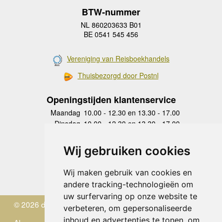
BTW-nummer
NL 860203633 B01
BE 0541 545 456
Vereniging van Reisboekhandels
Thuisbezorgd door Postnl
Openingstijden klantenservice
Maandag
10.00 - 12.30 en 13.30 - 17.00
Dinsdag
10.00 - 12.30 en 13.30 - 17.00
Woensdag
10.00 - 12.30 en 13.30 - 17.00
Donderdag
10.00 - 12.30 en 13.30 - 17.00
Wij gebruiken cookies
Vrijdag
10.00 - 12.30 en 13.30 - 17.00
Zaterdag
gesloten
Wij maken gebruik van cookies en
Zondag
gesloten
andere tracking-technologieën om
uw surfervaring op onze website te
© 2026 de Zwerver
verbeteren, om gepersonaliseerde
inhoud en advertenties te tonen, om