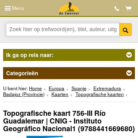
Menu
Ik ga op reis naar:
Categorieën
U bent hier:
Home
Europa
Spanje
Extremadura
Badajoz (Provincie)
Kaarten
Topografische kaarten
Topografische kaart 756-III Río
Guadalemar | CNIG - Instituto
Geográfico Nacional1
(9788441669680)