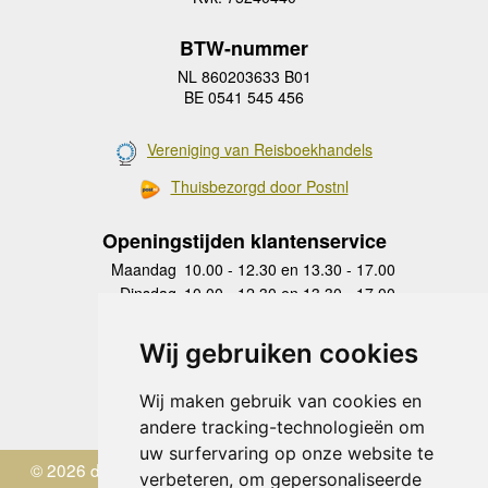
BTW-nummer
NL 860203633 B01
BE 0541 545 456
Vereniging van Reisboekhandels
Thuisbezorgd door Postnl
Openingstijden klantenservice
Maandag
10.00 - 12.30 en 13.30 - 17.00
Dinsdag
10.00 - 12.30 en 13.30 - 17.00
Woensdag
10.00 - 12.30 en 13.30 - 17.00
Donderdag
10.00 - 12.30 en 13.30 - 17.00
Wij gebruiken cookies
Vrijdag
10.00 - 12.30 en 13.30 - 17.00
Zaterdag
gesloten
Wij maken gebruik van cookies en
Zondag
gesloten
andere tracking-technologieën om
uw surfervaring op onze website te
© 2026 de Zwerver
verbeteren, om gepersonaliseerde