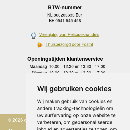
BTW-nummer
NL 860203633 B01
BE 0541 545 456
Vereniging van Reisboekhandels
Thuisbezorgd door Postnl
Openingstijden klantenservice
Maandag
10.00 - 12.30 en 13.30 - 17.00
Dinsdag
10.00 - 12.30 en 13.30 - 17.00
Woensdag
10.00 - 12.30 en 13.30 - 17.00
Donderdag
10.00 - 12.30 en 13.30 - 17.00
Wij gebruiken cookies
Vrijdag
10.00 - 12.30 en 13.30 - 17.00
Zaterdag
gesloten
Wij maken gebruik van cookies en
Zondag
gesloten
andere tracking-technologieën om
uw surfervaring op onze website te
© 2026 de Zwerver
verbeteren, om gepersonaliseerde
inhoud en advertenties te tonen, om