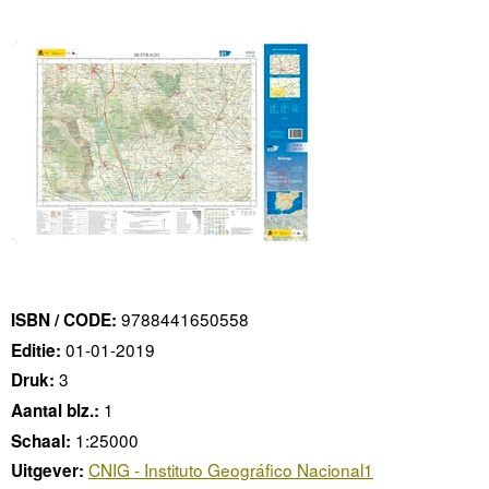
9788441650558
ISBN / CODE:
01-01-2019
Editie:
3
Druk:
1
Aantal blz.:
1:25000
Schaal:
CNIG - Instituto Geográfico Nacional1
Uitgever: