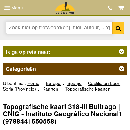
Menu
Ik ga op reis naar:
Categorieën
U bent hier:
Home
Europa
Spanje
Castilië en León
Soria (Provincie)
Kaarten
Topografische kaarten
Topografische kaart 318-III Buitrago |
CNIG - Instituto Geográfico Nacional1
(9788441650558)