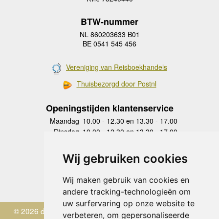
BTW-nummer
NL 860203633 B01
BE 0541 545 456
Vereniging van Reisboekhandels
Thuisbezorgd door Postnl
Openingstijden klantenservice
Maandag
10.00 - 12.30 en 13.30 - 17.00
Dinsdag
10.00 - 12.30 en 13.30 - 17.00
Woensdag
10.00 - 12.30 en 13.30 - 17.00
Donderdag
10.00 - 12.30 en 13.30 - 17.00
Wij gebruiken cookies
Vrijdag
10.00 - 12.30 en 13.30 - 17.00
Zaterdag
gesloten
Wij maken gebruik van cookies en
Zondag
gesloten
andere tracking-technologieën om
uw surfervaring op onze website te
© 2026 de Zwerver
verbeteren, om gepersonaliseerde