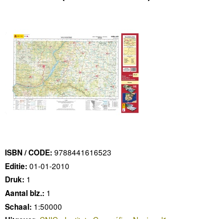
9788441616523
ISBN / CODE:
01-01-2010
Editie:
1
Druk:
1
Aantal blz.:
1:50000
Schaal: