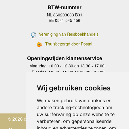
BTW-nummer
NL 860203633 B01
BE 0541 545 456
Vereniging van Reisboekhandels
Thuisbezorgd door Postnl
Openingstijden klantenservice
Maandag
10.00 - 12.30 en 13.30 - 17.00
Dinsdag
10.00 - 12.30 en 13.30 - 17.00
Woensdag
10.00 - 12.30 en 13.30 - 17.00
Donderdag
10.00 - 12.30 en 13.30 - 17.00
Wij gebruiken cookies
Vrijdag
10.00 - 12.30 en 13.30 - 17.00
Zaterdag
gesloten
Wij maken gebruik van cookies en
Zondag
gesloten
andere tracking-technologieën om
uw surfervaring op onze website te
© 2026 de Zwerver
verbeteren, om gepersonaliseerde
inhoud en advertenties te tonen, om