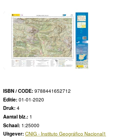
9788441652712
ISBN / CODE:
01-01-2020
Editie:
4
Druk:
1
Aantal blz.:
1:25000
Schaal:
CNIG - Instituto Geográfico Nacional1
Uitgever: