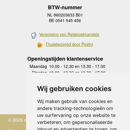
BTW-nummer
NL 860203633 B01
BE 0541 545 456
Vereniging van Reisboekhandels
Thuisbezorgd door Postnl
Openingstijden klantenservice
Maandag
10.00 - 12.30 en 13.30 - 17.00
Dinsdag
10.00 - 12.30 en 13.30 - 17.00
Woensdag
10.00 - 12.30 en 13.30 - 17.00
Donderdag
10.00 - 12.30 en 13.30 - 17.00
Wij gebruiken cookies
Vrijdag
10.00 - 12.30 en 13.30 - 17.00
Zaterdag
gesloten
Wij maken gebruik van cookies en
Zondag
gesloten
andere tracking-technologieën om
uw surfervaring op onze website te
© 2026 de Zwerver
verbeteren, om gepersonaliseerde
inhoud en advertenties te tonen, om