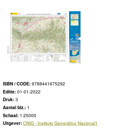
9788441675292
ISBN / CODE:
01-01-2022
Editie:
3
Druk:
1
Aantal blz.:
1:25000
Schaal:
CNIG - Instituto Geográfico Nacional1
Uitgever: