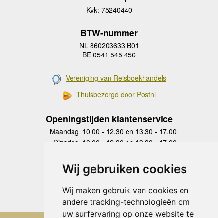
Kvk: 75240440
BTW-nummer
NL 860203633 B01
BE 0541 545 456
Vereniging van Reisboekhandels
Thuisbezorgd door Postnl
Openingstijden klantenservice
Maandag
10.00 - 12.30 en 13.30 - 17.00
Dinsdag
10.00 - 12.30 en 13.30 - 17.00
Woensdag
10.00 - 12.30 en 13.30 - 17.00
Donderdag
10.00 - 12.30 en 13.30 - 17.00
Wij gebruiken cookies
Vrijdag
10.00 - 12.30 en 13.30 - 17.00
Zaterdag
gesloten
Wij maken gebruik van cookies en
Zondag
gesloten
andere tracking-technologieën om
uw surfervaring op onze website te