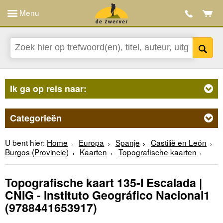
Menu
Ik ga op reis naar:
Categorieën
U bent hier:
Home
Europa
Spanje
Castilië en León
Burgos (Provincie)
Kaarten
Topografische kaarten
Topografische kaart 135-I Escalada |
CNIG - Instituto Geográfico Nacional1
(9788441653917)