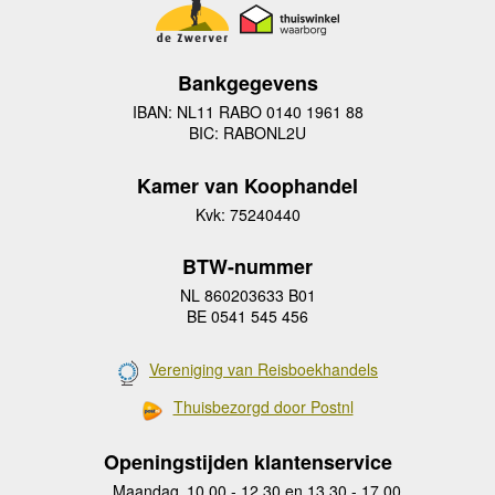
Bankgegevens
IBAN: NL11 RABO 0140 1961 88
BIC: RABONL2U
Kamer van Koophandel
Kvk: 75240440
BTW-nummer
NL 860203633 B01
BE 0541 545 456
Vereniging van Reisboekhandels
Thuisbezorgd door Postnl
Openingstijden klantenservice
Maandag
10.00 - 12.30 en 13.30 - 17.00