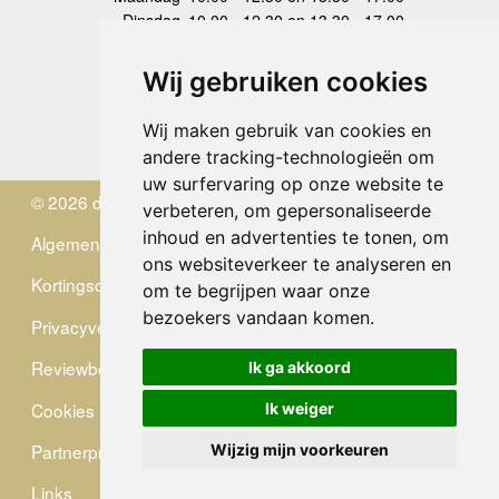
Dinsdag
10.00 - 12.30 en 13.30 - 17.00
Woensdag
10.00 - 12.30 en 13.30 - 17.00
Donderdag
10.00 - 12.30 en 13.30 - 17.00
Wij gebruiken cookies
Vrijdag
10.00 - 12.30 en 13.30 - 17.00
Zaterdag
gesloten
Wij maken gebruik van cookies en
Zondag
gesloten
andere tracking-technologieën om
uw surfervaring op onze website te
© 2026 de Zwerver
verbeteren, om gepersonaliseerde
inhoud en advertenties te tonen, om
Algemene Voorwaarden
ons websiteverkeer te analyseren en
Kortingscode
om te begrijpen waar onze
bezoekers vandaan komen.
Privacyverklaring
Reviewbeleid
Ik ga akkoord
Cookies
Ik weiger
Partnerprogramma
Wijzig mijn voorkeuren
Links