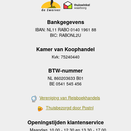
Bankgegevens
IBAN: NL11 RABO 0140 1961 88
BIC: RABONL2U
Kamer van Koophandel
Kvk: 75240440
BTW-nummer
NL 860203633 B01
BE 0541 545 456
Vereniging van Reisboekhandels
Thuisbezorgd door Postnl
Openingstijden klantenservice
Maandag
10.00 - 12.30 en 13.30 - 17.00