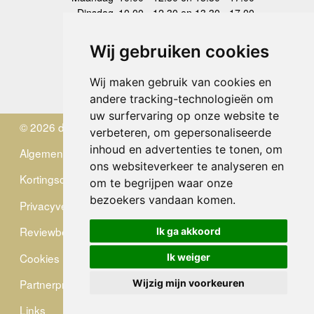
Dinsdag
10.00 - 12.30 en 13.30 - 17.00
Woensdag
10.00 - 12.30 en 13.30 - 17.00
Donderdag
10.00 - 12.30 en 13.30 - 17.00
Wij gebruiken cookies
Vrijdag
10.00 - 12.30 en 13.30 - 17.00
Zaterdag
gesloten
Wij maken gebruik van cookies en
Zondag
gesloten
andere tracking-technologieën om
uw surfervaring op onze website te
© 2026 de Zwerver
verbeteren, om gepersonaliseerde
inhoud en advertenties te tonen, om
Algemene Voorwaarden
ons websiteverkeer te analyseren en
Kortingscode
om te begrijpen waar onze
bezoekers vandaan komen.
Privacyverklaring
Reviewbeleid
Ik ga akkoord
Cookies
Ik weiger
Partnerprogramma
Wijzig mijn voorkeuren
Links