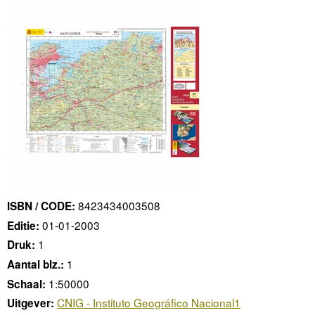
8423434003508
ISBN / CODE:
01-01-2003
Editie:
1
Druk:
1
Aantal blz.:
1:50000
Schaal:
CNIG - Instituto Geográfico Nacional1
Uitgever: