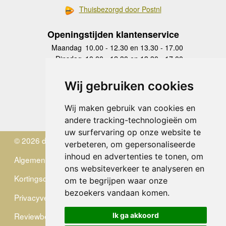
Thuisbezorgd door Postnl
Openingstijden klantenservice
Maandag
10.00 - 12.30 en 13.30 - 17.00
Dinsdag
10.00 - 12.30 en 13.30 - 17.00
Woensdag
10.00 - 12.30 en 13.30 - 17.00
Donderdag
10.00 - 12.30 en 13.30 - 17.00
Wij gebruiken cookies
Vrijdag
10.00 - 12.30 en 13.30 - 17.00
Zaterdag
gesloten
Wij maken gebruik van cookies en
Zondag
gesloten
andere tracking-technologieën om
uw surfervaring op onze website te
© 2026 de Zwerver
verbeteren, om gepersonaliseerde
inhoud en advertenties te tonen, om
Algemene Voorwaarden
ons websiteverkeer te analyseren en
Kortingscode
om te begrijpen waar onze
bezoekers vandaan komen.
Privacyverklaring
Reviewbeleid
Ik ga akkoord