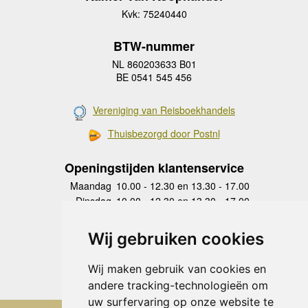
Kvk: 75240440
BTW-nummer
NL 860203633 B01
BE 0541 545 456
Vereniging van Reisboekhandels
Thuisbezorgd door Postnl
Openingstijden klantenservice
Maandag
10.00 - 12.30 en 13.30 - 17.00
Dinsdag
10.00 - 12.30 en 13.30 - 17.00
Woensdag
10.00 - 12.30 en 13.30 - 17.00
Donderdag
10.00 - 12.30 en 13.30 - 17.00
Wij gebruiken cookies
Vrijdag
10.00 - 12.30 en 13.30 - 17.00
Zaterdag
gesloten
Wij maken gebruik van cookies en
Zondag
gesloten
andere tracking-technologieën om
uw surfervaring op onze website te