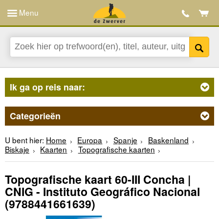
Menu
Ik ga op reis naar:
Categorieën
U bent hier:
Home
Europa
Spanje
Baskenland
Biskaje
Kaarten
Topografische kaarten
Topografische kaart 60-III Concha |
CNIG - Instituto Geográfico Nacional
(9788441661639)