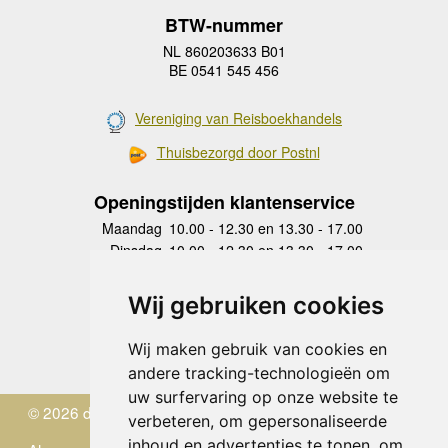
BTW-nummer
NL 860203633 B01
BE 0541 545 456
Vereniging van Reisboekhandels
Thuisbezorgd door Postnl
Openingstijden klantenservice
Maandag
10.00 - 12.30 en 13.30 - 17.00
Dinsdag
10.00 - 12.30 en 13.30 - 17.00
Woensdag
10.00 - 12.30 en 13.30 - 17.00
Donderdag
10.00 - 12.30 en 13.30 - 17.00
Wij gebruiken cookies
Vrijdag
10.00 - 12.30 en 13.30 - 17.00
Zaterdag
gesloten
Wij maken gebruik van cookies en
Zondag
gesloten
andere tracking-technologieën om
uw surfervaring op onze website te
© 2026 de Zwerver
verbeteren, om gepersonaliseerde
inhoud en advertenties te tonen, om