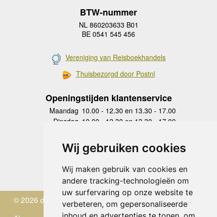
BTW-nummer
NL 860203633 B01
BE 0541 545 456
Vereniging van Reisboekhandels
Thuisbezorgd door Postnl
Openingstijden klantenservice
Maandag
10.00 - 12.30 en 13.30 - 17.00
Dinsdag
10.00 - 12.30 en 13.30 - 17.00
Woensdag
10.00 - 12.30 en 13.30 - 17.00
Donderdag
10.00 - 12.30 en 13.30 - 17.00
Wij gebruiken cookies
Vrijdag
10.00 - 12.30 en 13.30 - 17.00
Zaterdag
gesloten
Wij maken gebruik van cookies en
Zondag
gesloten
andere tracking-technologieën om
uw surfervaring op onze website te
© 2026 de Zwerver
verbeteren, om gepersonaliseerde
inhoud en advertenties te tonen, om