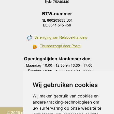
Kvk: 75240440
BTW-nummer
NL 860203633 B01
BE 0541 545 456
Vereniging van Reisboekhandels
Thuisbezorgd door Postnl
Openingstijden klantenservice
Maandag
10.00 - 12.30 en 13.30 - 17.00
Dinsdag
10.00 - 12.30 en 13.30 - 17.00
Woensdag
10.00 - 12.30 en 13.30 - 17.00
Donderdag
10.00 - 12.30 en 13.30 - 17.00
Wij gebruiken cookies
Vrijdag
10.00 - 12.30 en 13.30 - 17.00
Zaterdag
gesloten
Wij maken gebruik van cookies en
Zondag
gesloten
andere tracking-technologieën om
uw surfervaring op onze website te
© 2026 de Zwerver