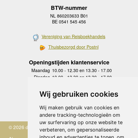
BTW-nummer
NL 860203633 B01
BE 0541 545 456
Vereniging van Reisboekhandels
Thuisbezorgd door Postnl
Openingstijden klantenservice
Maandag
10.00 - 12.30 en 13.30 - 17.00
Dinsdag
10.00 - 12.30 en 13.30 - 17.00
Woensdag
10.00 - 12.30 en 13.30 - 17.00
Donderdag
10.00 - 12.30 en 13.30 - 17.00
Wij gebruiken cookies
Vrijdag
10.00 - 12.30 en 13.30 - 17.00
Zaterdag
gesloten
Wij maken gebruik van cookies en
Zondag
gesloten
andere tracking-technologieën om
uw surfervaring op onze website te
© 2026 de Zwerver
verbeteren, om gepersonaliseerde
inhoud en advertenties te tonen, om