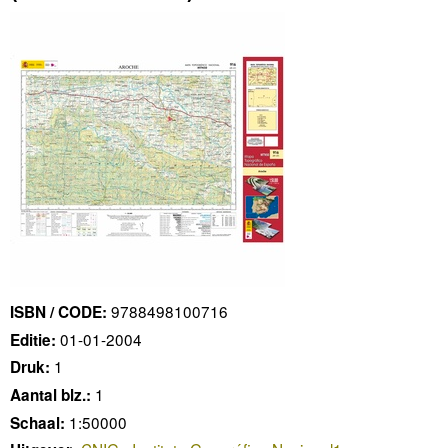
9788498100716
ISBN / CODE:
01-01-2004
Editie:
1
Druk:
1
Aantal blz.:
1:50000
Schaal: