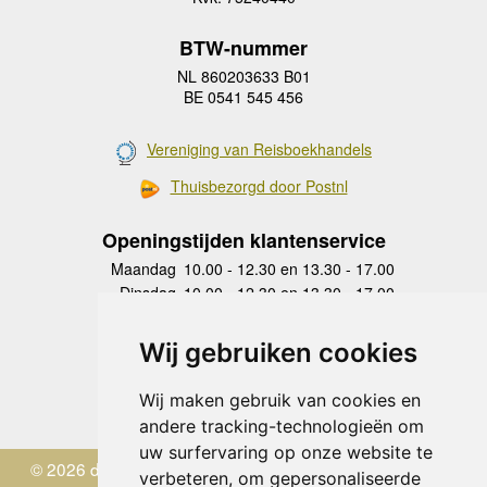
BTW-nummer
NL 860203633 B01
BE 0541 545 456
Vereniging van Reisboekhandels
Thuisbezorgd door Postnl
Openingstijden klantenservice
Maandag
10.00 - 12.30 en 13.30 - 17.00
Dinsdag
10.00 - 12.30 en 13.30 - 17.00
Woensdag
10.00 - 12.30 en 13.30 - 17.00
Donderdag
10.00 - 12.30 en 13.30 - 17.00
Wij gebruiken cookies
Vrijdag
10.00 - 12.30 en 13.30 - 17.00
Zaterdag
gesloten
Wij maken gebruik van cookies en
Zondag
gesloten
andere tracking-technologieën om
uw surfervaring op onze website te
© 2026 de Zwerver
verbeteren, om gepersonaliseerde