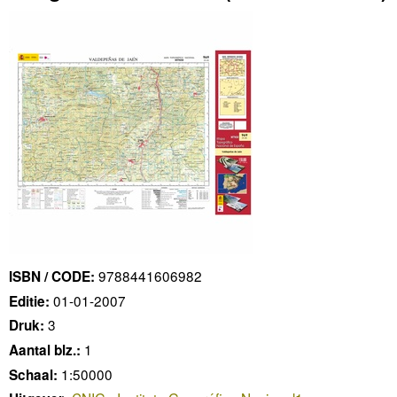
9788441606982
ISBN / CODE:
01-01-2007
Editie:
3
Druk:
1
Aantal blz.:
1:50000
Schaal: