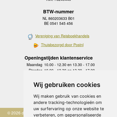
BTW-nummer
NL 860203633 B01
BE 0541 545 456
Vereniging van Reisboekhandels
Thuisbezorgd door Postnl
Openingstijden klantenservice
Maandag
10.00 - 12.30 en 13.30 - 17.00
Dinsdag
10.00 - 12.30 en 13.30 - 17.00
Woensdag
10.00 - 12.30 en 13.30 - 17.00
Donderdag
10.00 - 12.30 en 13.30 - 17.00
Wij gebruiken cookies
Vrijdag
10.00 - 12.30 en 13.30 - 17.00
Zaterdag
gesloten
Wij maken gebruik van cookies en
Zondag
gesloten
andere tracking-technologieën om
uw surfervaring op onze website te
© 2026 de Zwerver
verbeteren, om gepersonaliseerde