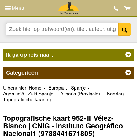
Menu
Ik ga op reis naar:
Categorieën
U bent hier:
Home
Europa
Spanje
Andalusië - Zuid Spanje
Almeria (Provincie)
Kaarten
Topografische kaarten
Topografische kaart 952-III Vélez-
Blanco | CNIG - Instituto Geográfico
Nacional1
(9788441671805)