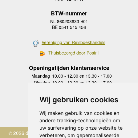
BTW-nummer
NL 860203633 B01
BE 0541 545 456
Vereniging van Reisboekhandels
Thuisbezorgd door Postnl
Openingstijden klantenservice
Maandag
10.00 - 12.30 en 13.30 - 17.00
Dinsdag
10.00 - 12.30 en 13.30 - 17.00
Woensdag
10.00 - 12.30 en 13.30 - 17.00
Donderdag
10.00 - 12.30 en 13.30 - 17.00
Wij gebruiken cookies
Vrijdag
10.00 - 12.30 en 13.30 - 17.00
Zaterdag
gesloten
Wij maken gebruik van cookies en
Zondag
gesloten
andere tracking-technologieën om
uw surfervaring op onze website te
© 2026 de Zwerver
verbeteren, om gepersonaliseerde