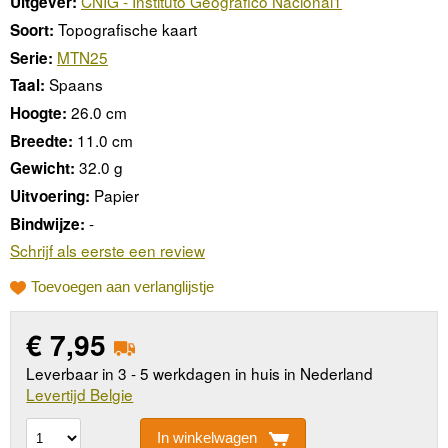
CNIG - Instituto Geográfico Nacional1
Uitgever:
Topografische kaart
Soort:
MTN25
Serie:
Spaans
Taal:
26.0 cm
Hoogte:
11.0 cm
Breedte:
32.0 g
Gewicht:
Papier
Uitvoering:
-
Bindwijze:
Schrijf als eerste een review
Toevoegen aan verlanglijstje
€
7,95
Leverbaar in 3 - 5 werkdagen in huis in Nederland
Levertijd Belgie
In winkelwagen