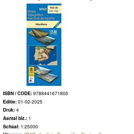
9788441671805
ISBN / CODE:
01-02-2025
Editie:
4
Druk:
1
Aantal blz.:
1:25000
Schaal: