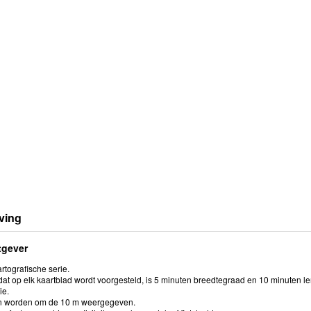
ving
tgever
rtografische serie.
at op elk kaartblad wordt voorgesteld, is 5 minuten breedtegraad en 10 minuten le
ie.
en worden om de 10 m weergegeven.