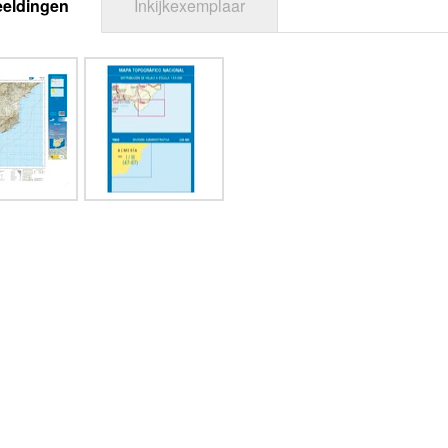
eeldingen
Inkijkexemplaar