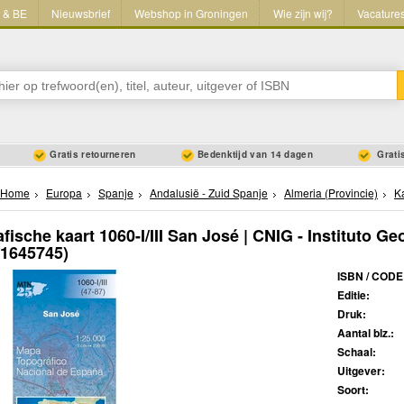
L & BE
Nieuwsbrief
Webshop in Groningen
Wie zijn wij?
Vacature
Gratis retourneren
Bedenktijd van 14 dagen
Gratis
Home
Europa
Spanje
Andalusië - Zuid Spanje
Almeria (Provincie)
K
fische kaart 1060-I/III San José | CNIG - Instituto G
41645745)
ISBN / CODE
Editie:
Druk:
Aantal blz.:
Schaal:
Uitgever:
Soort: