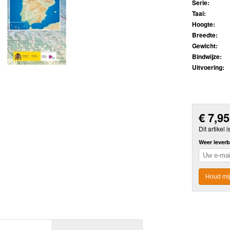
Serie:
Taal:
Hoogte:
Breedte:
Gewicht:
Bindwijze:
Uitvoering:
€
7,95
Dit artikel i
Weer leverb
Houd mij