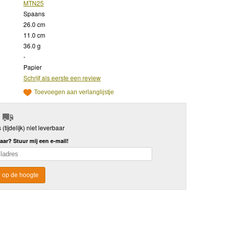
MTN25
Spaans
26.0 cm
11.0 cm
36.0 g
-
Papier
Schrijf als eerste een review
Toevoegen aan verlanglijstje
s (tijdelijk) niet leverbaar
aar? Stuur mij een e-mail!
 op de hoogte