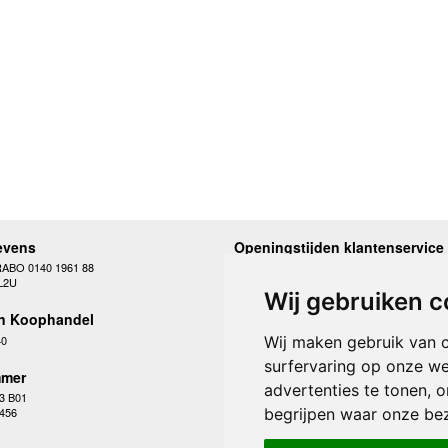
evens
Openingstijden klantenservice
RABO 0140 1961 88
Maandag
10.00 - 12.30 en 13
L2U
Dinsdag
10.00 - 12.30 en 13
Wij gebruiken c
Woensdag
10.00 - 12.30 en 13
n Koophandel
Donderdag
10.00 - 12.30 en 13
Vrijdag
10.00 - 12.30 en 13
40
Wij maken gebruik van 
Zaterdag
gesloten
surfervaring op onze we
Zondag
gesloten
mer
advertenties te tonen, 
3 B01
begrijpen waar onze be
 456