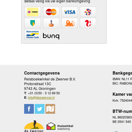
Betaal veilig via uw eigen bankomgeving
Contactgegevens
Bankgeg
Reisboekwinkel de Zwerver B.V.
IBAN: NL11 
BIC: RABON
Protonstraat 13C
9743 AL Groningen
: +31 (0)50 - 3 12 69 50
T
Kamer va
:
info@dezwerver.nl
E
Kvk: 752404
BTW-num
NL 86020363
BE 0541 545