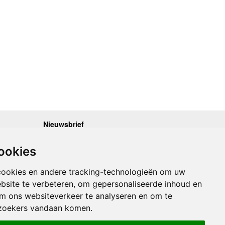
Nieuwsbrief
.30 - 17.00
Op de hoogte blijven van nieuwe reisgidsen,
travelgadgets en kaarten? Geef u op voor onze
.30 - 17.00
ookies
nieuwsbrief. U ontvangt de nieuwsbrief 1x per maand.
.30 - 17.00
.30 - 17.00
Bekijk hier onze laatste nieuwsbrief:
.30 - 17.00
cookies en andere tracking-technologieën om uw
Onze laatste Nieuwsbrief
bsite te verbeteren, om gepersonaliseerde inhoud en
om ons websiteverkeer te analyseren en om te
Inschrijven
zoekers vandaan komen.