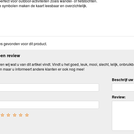
perfect voor outdoor-activiteiten zoals wandel- of fietstochten.
e symbolen maken de kaart leesbaar en overzichtelijk.
s gevonden voor dit product.
een review
n wij wat u van dit artikel vindt. Vindt u het goed, leuk, mooi, slecht, lelijk, onbruikb
n maar u informeert andere klanten er ook nog mee!
Beschrijf uw 
Review:
☆
☆
☆
☆
☆