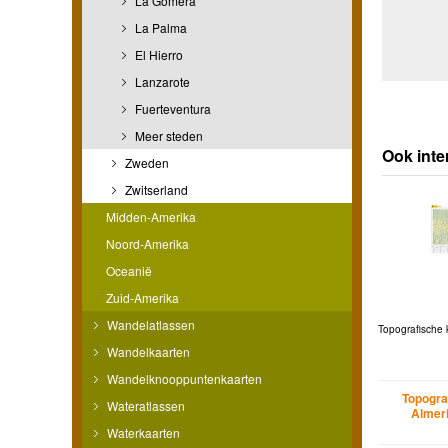
La Gomera
La Palma
El Hierro
Lanzarote
Fuerteventura
Meer steden
Ook inte
Zweden
Zwitserland
Midden-Amerika
Noord-Amerika
Oceanië
Zuid-Amerika
Wandelatlassen
Topografische 
Wandelkaarten
Wandelknooppuntenkaarten
Topogra
Wateratlassen
Almeri
Waterkaarten