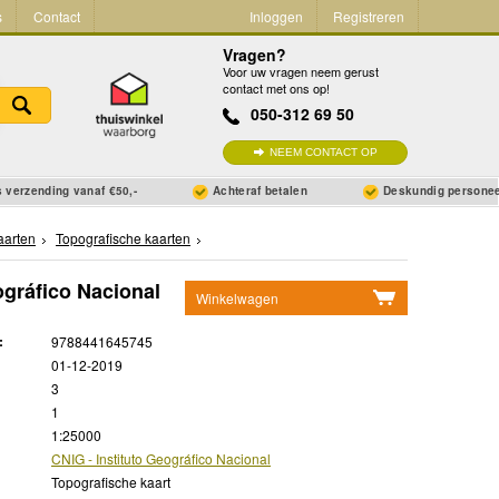
s
Contact
Inloggen
Registreren
Vragen?
Voor uw vragen neem gerust
contact met ons op!
050-312 69 50
NEEM CONTACT OP
 verzending vanaf €50,-
Achteraf betalen
Deskundig persone
aarten
Topografische kaarten
eográfico Nacional
Winkelwagen
Geen items in winkelwagen
:
9788441645745
Ga naar winkelwagen
01-12-2019
3
1
1:25000
CNIG - Instituto Geográfico Nacional
Topografische kaart