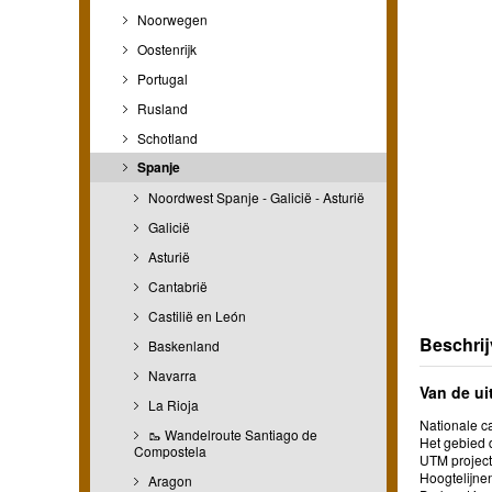
Noorwegen
Oostenrijk
Portugal
Rusland
Schotland
Spanje
Noordwest Spanje - Galicië - Asturië
Galicië
Asturië
Cantabrië
Castilië en León
Beschrij
Baskenland
Navarra
Van de ui
La Rioja
Nationale ca
🥾 Wandelroute Santiago de
Het gebied d
Compostela
UTM project
Hoogtelijn
Aragon