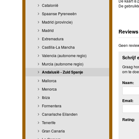
De kaart is 
Catalonië
De gebruikt
Spaanse Pyreneeën
Madrid (provincie)
Madrid
Reviews
Extremadura
Geen review
Castilla-La Mancha
Valencia (autonome regio)
Schrijf 
Murcia (autonome regio)
Graag hore
om te doe
Andalusië - Zuid Spanje
Mallorca
Naam:
Menorca
Ibiza
Email:
Formentera
Canarische Eilanden
Rating:
Tenerife
Gran Canaria