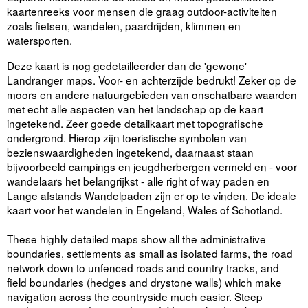
kaartenreeks voor mensen die graag outdoor-activiteiten
zoals fietsen, wandelen, paardrijden, klimmen en
watersporten.
Deze kaart is nog gedetailleerder dan de 'gewone'
Landranger maps. Voor- en achterzijde bedrukt! Zeker op de
moors en andere natuurgebieden van onschatbare waarden
met echt alle aspecten van het landschap op de kaart
ingetekend. Zeer goede detailkaart met topografische
ondergrond. Hierop zijn toeristische symbolen van
bezienswaardigheden ingetekend, daarnaast staan
bijvoorbeeld campings en jeugdherbergen vermeld en - voor
wandelaars het belangrijkst - alle right of way paden en
Lange afstands Wandelpaden zijn er op te vinden. De ideale
kaart voor het wandelen in Engeland, Wales of Schotland.
These highly detailed maps show all the administrative
boundaries, settlements as small as isolated farms, the road
network down to unfenced roads and country tracks, and
field boundaries (hedges and drystone walls) which make
navigation across the countryside much easier. Steep