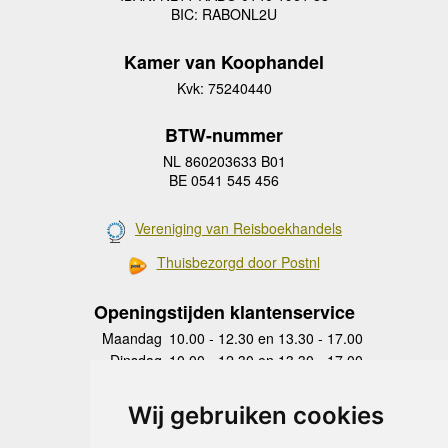
BIC: RABONL2U
Kamer van Koophandel
Kvk: 75240440
BTW-nummer
NL 860203633 B01
BE 0541 545 456
Vereniging van Reisboekhandels
Thuisbezorgd door Postnl
Openingstijden klantenservice
Maandag
10.00 - 12.30 en 13.30 - 17.00
Dinsdag
10.00 - 12.30 en 13.30 - 17.00
Woensdag
10.00 - 12.30 en 13.30 - 17.00
Donderdag
10.00 - 12.30 en 13.30 - 17.00
Wij gebruiken cookies
Vrijdag
10.00 - 12.30 en 13.30 - 17.00