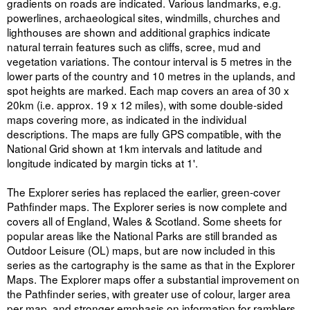
gradients on roads are indicated. Various landmarks, e.g.
powerlines, archaeological sites, windmills, churches and
lighthouses are shown and additional graphics indicate
natural terrain features such as cliffs, scree, mud and
vegetation variations. The contour interval is 5 metres in the
lower parts of the country and 10 metres in the uplands, and
spot heights are marked. Each map covers an area of 30 x
20km (i.e. approx. 19 x 12 miles), with some double-sided
maps covering more, as indicated in the individual
descriptions. The maps are fully GPS compatible, with the
National Grid shown at 1km intervals and latitude and
longitude indicated by margin ticks at 1'.
The Explorer series has replaced the earlier, green-cover
Pathfinder maps. The Explorer series is now complete and
covers all of England, Wales & Scotland. Some sheets for
popular areas like the National Parks are still branded as
Outdoor Leisure (OL) maps, but are now included in this
series as the cartography is the same as that in the Explorer
Maps. The Explorer maps offer a substantial improvement on
the Pathfinder series, with greater use of colour, larger area
per map, and stronger emphasis on information for ramblers