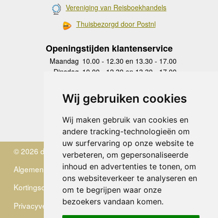
Vereniging van Reisboekhandels
Thuisbezorgd door Postnl
Openingstijden klantenservice
Maandag
10.00 - 12.30 en 13.30 - 17.00
Dinsdag
10.00 - 12.30 en 13.30 - 17.00
Woensdag
10.00 - 12.30 en 13.30 - 17.00
Donderdag
10.00 - 12.30 en 13.30 - 17.00
Wij gebruiken cookies
Vrijdag
10.00 - 12.30 en 13.30 - 17.00
Zaterdag
gesloten
Wij maken gebruik van cookies en
Zondag
gesloten
andere tracking-technologieën om
uw surfervaring op onze website te
© 2026 de Zwerver
verbeteren, om gepersonaliseerde
inhoud en advertenties te tonen, om
Algemene Voorwaarden
ons websiteverkeer te analyseren en
Kortingscode
om te begrijpen waar onze
bezoekers vandaan komen.
Privacyverklaring