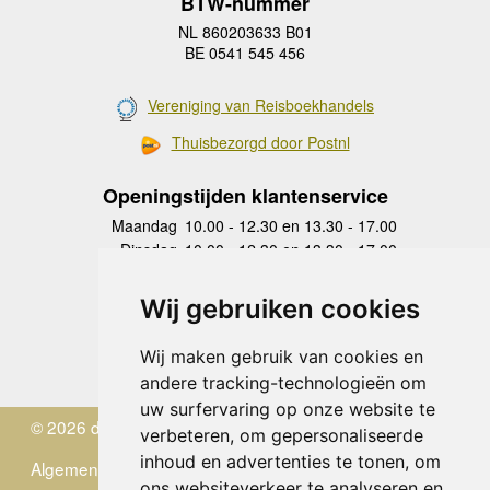
BTW-nummer
NL 860203633 B01
BE 0541 545 456
Vereniging van Reisboekhandels
Thuisbezorgd door Postnl
Openingstijden klantenservice
Maandag
10.00 - 12.30 en 13.30 - 17.00
Dinsdag
10.00 - 12.30 en 13.30 - 17.00
Woensdag
10.00 - 12.30 en 13.30 - 17.00
Donderdag
10.00 - 12.30 en 13.30 - 17.00
Wij gebruiken cookies
Vrijdag
10.00 - 12.30 en 13.30 - 17.00
Zaterdag
gesloten
Wij maken gebruik van cookies en
Zondag
gesloten
andere tracking-technologieën om
uw surfervaring op onze website te
© 2026 de Zwerver
verbeteren, om gepersonaliseerde
inhoud en advertenties te tonen, om
Algemene Voorwaarden
ons websiteverkeer te analyseren en