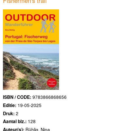
Fishermen's trail
9783866868656
ISBN / CODE:
19-05-2025
Editie:
2
Druk:
128
Aantal blz.:
Rühlig, Nina
Auteur(s):