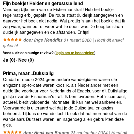
Fijn boekje! Helder en geruststellend
Vandaag bijkomen van de Fishermanstrail! Heb het boekje
regelmatig erbij gepakt. De route staat duidelijk aangegeven en
daarvoor het boek niet nodig. Wat prettig is aan het boekje dat ik
zag waar, wanneer er weer wat ‘te doen’ was.De hoogtes staan
duidelijk aangegeven en de afstanden. Er fijn!
door Inge Hendriks
31 maart 2026 | Heeft dit artikel
gekocht
Vond u dit een nuttige review? (
login om te beoordelen
)
Ja (
0
)
Nee (
0
)
-
Prima, maar...Duitstalig
Omdat er medio 2024 geen andere wandelgidsen waren die
enigszins up-to-date waren koos ik, als Nederlander met een
duidelijke voorkeur voor Nederlands of Engels, voor dit Duitstalige
gidsje over de Fisherman's trail. Ik ben tevreden. Het is compact,
actueel, biedt voldoende informatie. Ik kan het wel aanbevelen.
Voorwaarde is uiteraard wel dat je de Duitse taal enigszins
beheerst. Tijdens de wandeltocht bleek dat het merendeel van de
wandelaars Duitsers waren, en nagenoeg allen gebruikten deze
gids.
door Henk van Buuren
23 september 2024 | Heeft dit