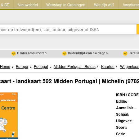
L & BE
Nieuwsbrief
Webshop in Groningen
Wie zijn wij?
Vacature
Gratis retourneren
Bedenktijd van 14 dagen
Gratis
Home
Europa
Portugal
Midden Portugal - Beiras
Kaarten
Wegenkaar
art - landkaart 592 Midden Portugal | Michelin
(978
ISBN / CODE
Editie:
Aantal blz.:
Schaal:
Uitgever:
Soort:
Serie: