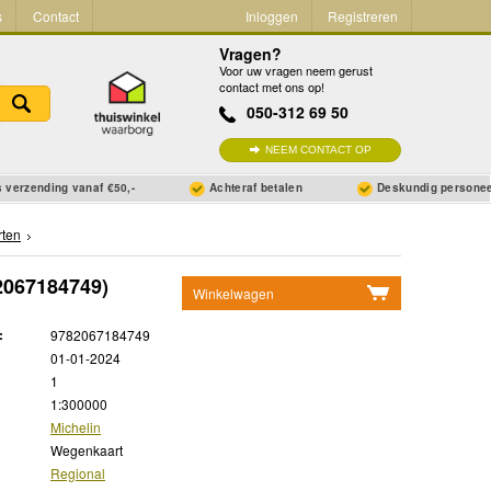
s
Contact
Inloggen
Registreren
Vragen?
Voor uw vragen neem gerust
contact met ons op!
050-312 69 50
NEEM CONTACT OP
 verzending vanaf €50,-
Achteraf betalen
Deskundig persone
ten
2067184749)
Winkelwagen
Geen items in winkelwagen
:
9782067184749
Ga naar winkelwagen
01-01-2024
1
1:300000
Michelin
Wegenkaart
Regional