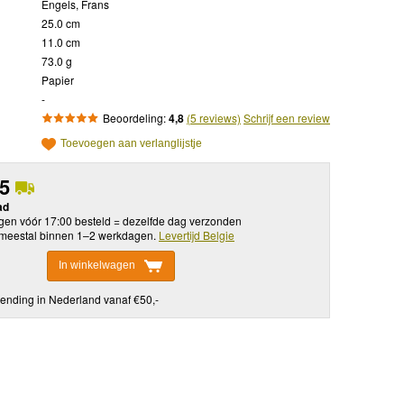
Engels, Frans
25.0 cm
11.0 cm
73.0 g
Papier
-
Beoordeling:
4,8
(5 reviews)
Schrijf een review
Toevoegen aan verlanglijstje
95
ad
en vóór 17:00 besteld = dezelfde dag verzonden
meestal binnen 1–2 werkdagen.
Levertijd Belgie
In winkelwagen
ending in Nederland vanaf €50,-