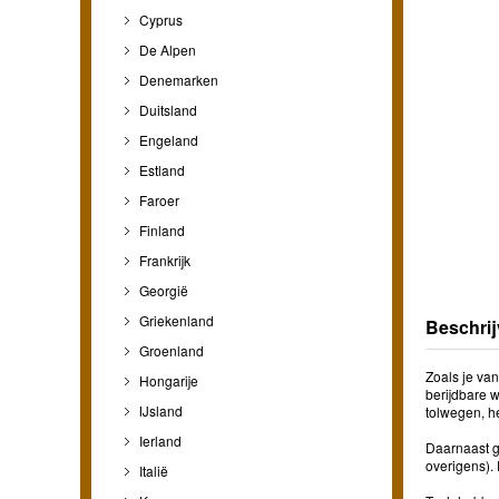
Cyprus
De Alpen
Denemarken
Duitsland
Engeland
Estland
Faroer
Finland
Frankrijk
Georgië
Griekenland
Beschrij
Groenland
Zoals je van
Hongarije
berijdbare 
IJsland
tolwegen, h
Ierland
Daarnaast g
overigens). 
Italië