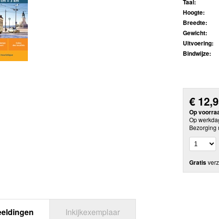
Taal:
Hoogte:
Breedte:
Gewicht:
Uitvoering:
Bindwijze:
€
12,
Op voorra
Op werkdag
Bezorging 
Gratis
verz
eeldingen
Inkijkexemplaar