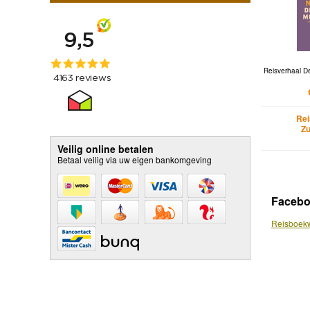
Reisverhaal D
Rei
Zu
Veilig online betalen
Betaal veilig via uw eigen bankomgeving
Faceb
Reisboekw