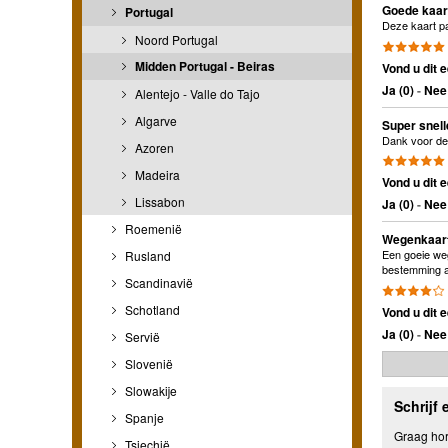
Goede kaar
Portugal
Deze kaart pa
Noord Portugal
Midden Portugal - Beiras
Vond u dit e
Ja (
0
)
-
Nee 
Alentejo - Valle do Tajo
Algarve
Super snell
Dank voor de
Azoren
Madeira
Vond u dit e
Lissabon
Ja (
0
)
-
Nee 
Roemenië
Wegenkaart
Een goeie weg
Rusland
bestemming a
Scandinavië
Schotland
Vond u dit e
Ja (
0
)
-
Nee 
Servië
Slovenië
Slowakije
Schrijf 
Spanje
Graag hore
Tsjechië