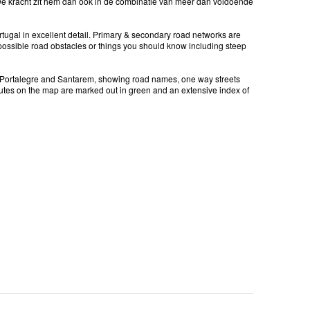
e kracht zit hem dan ook in de combinatie van meer dan voldoende
rtugal in excellent detail. Primary & secondary road networks are
 possible road obstacles or things you should know including steep
o, Portalegre and Santarem, showing road names, one way streets
c routes on the map are marked out in green and an extensive index of