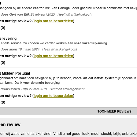
t
st goed bij de andere kaarten 591 van Portugal. Zeer goed bruikbaar in combinatie met navig
door Gert van Eijk
24 februari 2025 | Heeft dit artikel gekocht
en nuttige review? (
login om te beoordelen
)
(
0
)
e levering
 snelle service. zo konden we verder werken aan onze vakantieplanning.
door arien
19 maart 2024 | Heeft dit artikel gekocht
en nuttige review? (
login om te beoordelen
)
(
0
)
 Midden Portugal
enkaart om naast een navigatie bij je te hebben, vooral als dat laatste systeem je opeens in S
an komt. Dank voor de snelle bezorging!
door Corien Tulp
27 mei 2019 | Heeft dit artikel gekocht
en nuttige review? (
login om te beoordelen
)
(
0
)
TOON MEER REVIEWS
een review
n wij wat u van dit artikel vindt. Vindt u het goed, leuk, mooi, slecht, lelijk, onbruikb