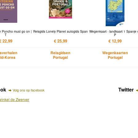
e Poncho must go on |
Reisgids Lonely Planet autogids Span
Wegenkaart - landkaart 1 Spanje
T
P
€ 22,99
€ 25,99
€ 12,99
sverhalen
Reisgidsen
Wegenkaarten
id-Korea
Portugal
Portugal
ook
Twitter
Volg ons op facebook
inkel de Zwerver