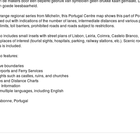
 de makers door een beperkt gebruik van symbolen geen drukke kaart gemaakt. D
en goede leesbaarheid.
orange regional series from Michelin, this Portugal Centre map shows this part of Po
ed out with indications of the number of lanes, intermediate distances and various
 limits, toll barriers, prohibited roads and roads subject to restrictions.
o includes small insets with street plans of Lisbon, Leiria, Coimra, Castelo Branc
places of interest (tourist sights, hospitals, parking, railway stations, etc.). Sceni
 is included.
o features:
ive boundaries
rports and Ferry Services
ghts such as castles, ruins, and churches
es and Distance Charts
 Information
multiple languages, including English
sbonne, Portugal