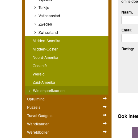
om te doe
Turkije
Naam:
Vaticaanstad
Zweden
Email:
Zwitserland
Midden-Amerika
Rating:
Midden-Oosten
Noord-Amerika
Oceanië
Wereld
Zuid-Amerika
Wintersportkaarten
Opruiming
Puzzels
Ook inte
Travel Gadgets
Wandkaarten
Wereldbollen