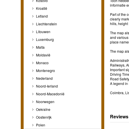
Kosovo
Toch hebben
informatie 
Kroatië
Part of the 
Letland
clearly mark
hills, height
Liechtenstein
Litouwen
The map als
and various 
Luxemburg
place names
Malta
The map als
Moldavië
Administrat
Monaco
Railways, Ai
Important si
Montenegro
Driving Tim
Nederland
Road Safety
A legend in 
Noord-Ierland
Coimbra, Li
Noord-Macedonië
Noorwegen
Oekraïne
Reviews
Oostenrijk
Polen