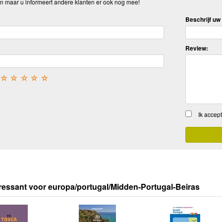
n maar u informeert andere klanten er ook nog mee!
Beschrijf uw 
Review:
☆
☆
☆
☆
☆
Ik accep
ressant voor europa/portugal/Midden-Portugal-Beiras