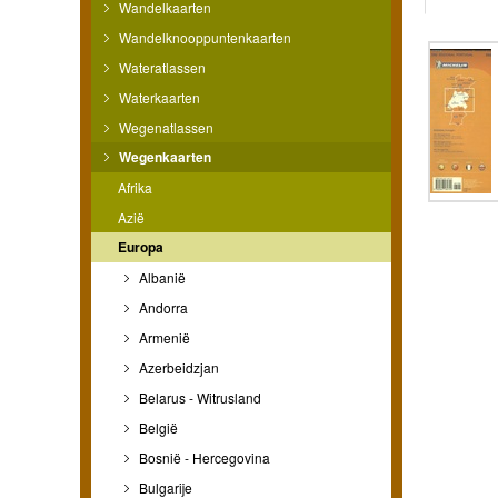
Wandelkaarten
Wandelknooppuntenkaarten
Wateratlassen
Waterkaarten
Wegenatlassen
Wegenkaarten
Afrika
Azië
Europa
Albanië
Andorra
Armenië
Azerbeidzjan
Belarus - Witrusland
België
Bosnië - Hercegovina
Bulgarije