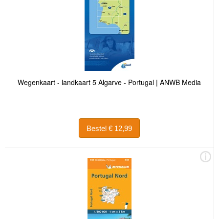
Wegenkaart - landkaart 5 Algarve - Portugal | ANWB Media
Bestel € 12,99