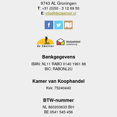
9743 AL Groningen
T
: +31 (0)50 - 3 12 69 50
E
:
info@dezwerver.nl
Bankgegevens
IBAN: NL11 RABO 0140 1961 88
BIC: RABONL2U
Kamer van Koophandel
Kvk: 75240440
BTW-nummer
NL 860203633 B01
BE 0541 545 456