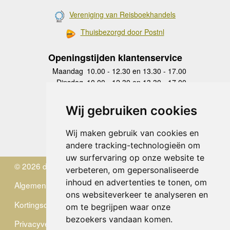
Vereniging van Reisboekhandels
Thuisbezorgd door Postnl
Openingstijden klantenservice
Maandag
10.00 - 12.30 en 13.30 - 17.00
Dinsdag
10.00 - 12.30 en 13.30 - 17.00
Woensdag
10.00 - 12.30 en 13.30 - 17.00
Donderdag
10.00 - 12.30 en 13.30 - 17.00
Wij gebruiken cookies
Vrijdag
10.00 - 12.30 en 13.30 - 17.00
Zaterdag
gesloten
Wij maken gebruik van cookies en
Zondag
gesloten
andere tracking-technologieën om
uw surfervaring op onze website te
© 2026 de Zwerver
verbeteren, om gepersonaliseerde
inhoud en advertenties te tonen, om
Algemene Voorwaarden
ons websiteverkeer te analyseren en
Kortingscode
om te begrijpen waar onze
bezoekers vandaan komen.
Privacyverklaring