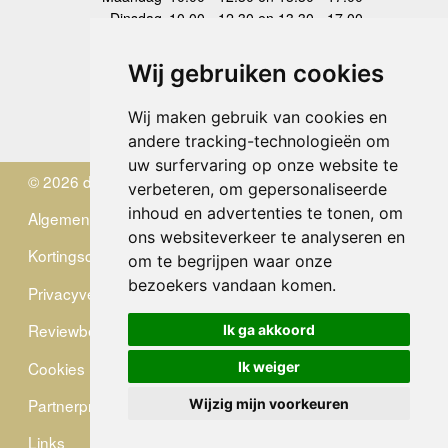
Dinsdag
10.00 - 12.30 en 13.30 - 17.00
Woensdag
10.00 - 12.30 en 13.30 - 17.00
Donderdag
10.00 - 12.30 en 13.30 - 17.00
Wij gebruiken cookies
Vrijdag
10.00 - 12.30 en 13.30 - 17.00
Zaterdag
gesloten
Wij maken gebruik van cookies en
Zondag
gesloten
andere tracking-technologieën om
uw surfervaring op onze website te
© 2026 de Zwerver
verbeteren, om gepersonaliseerde
inhoud en advertenties te tonen, om
Algemene Voorwaarden
ons websiteverkeer te analyseren en
Kortingscode
om te begrijpen waar onze
bezoekers vandaan komen.
Privacyverklaring
Reviewbeleid
Ik ga akkoord
Cookies
Ik weiger
Partnerprogramma
Wijzig mijn voorkeuren
Links