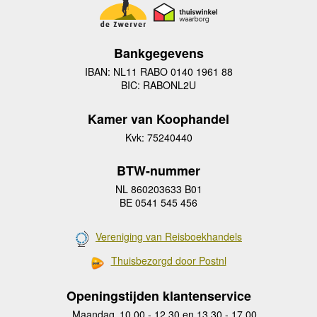
Bankgegevens
IBAN: NL11 RABO 0140 1961 88
BIC: RABONL2U
Kamer van Koophandel
Kvk: 75240440
BTW-nummer
NL 860203633 B01
BE 0541 545 456
Vereniging van Reisboekhandels
Thuisbezorgd door Postnl
Openingstijden klantenservice
Maandag
10.00 - 12.30 en 13.30 - 17.00