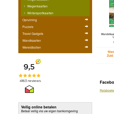
Wegenkaarten
Wintersportkaarten
Opruiming
Puzzels
Travel Gadgets
Wandelkaa
Wandkaarten
Wereldbollen
Wan
Zuid
Faceb
Reisboekw
Veilig online betalen
Betaal veilig via uw eigen bankomgeving