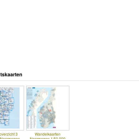
tskaarten
overzicht 3
Wandelkaarten
t Noorwegen
Noorwegen 1:50.000