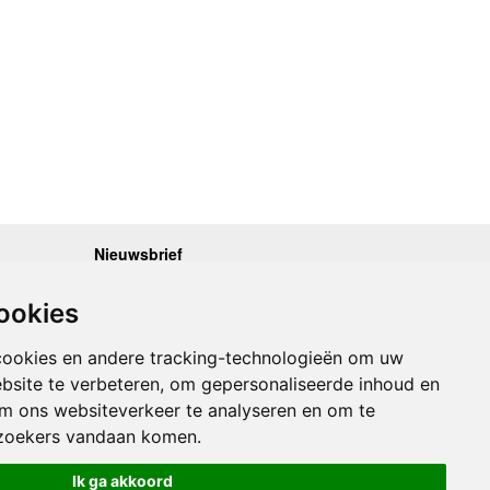
Nieuwsbrief
.30 - 17.00
Op de hoogte blijven van nieuwe reisgidsen,
travelgadgets en kaarten? Geef u op voor onze
.30 - 17.00
ookies
nieuwsbrief. U ontvangt de nieuwsbrief 1x per maand.
.30 - 17.00
.30 - 17.00
Bekijk hier onze laatste nieuwsbrief:
.30 - 17.00
cookies en andere tracking-technologieën om uw
Onze laatste Nieuwsbrief
bsite te verbeteren, om gepersonaliseerde inhoud en
om ons websiteverkeer te analyseren en om te
Inschrijven
zoekers vandaan komen.
Ik ga akkoord