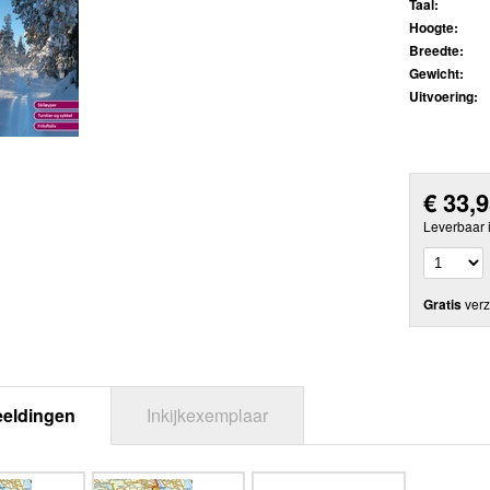
Taal:
Hoogte:
Breedte:
Gewicht:
Uitvoering:
€
33,
Leverbaar 
Gratis
verz
eeldingen
Inkijkexemplaar