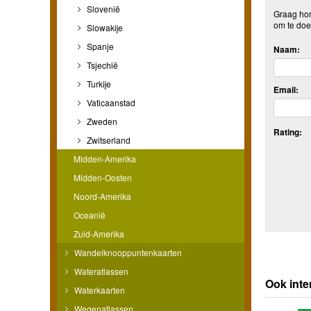
Slovenië
Graag hore
om te doe
Slowakije
Spanje
Naam:
Tsjechië
Turkije
Email:
Vaticaanstad
Zweden
Rating:
Zwitserland
Midden-Amerika
Midden-Oosten
Noord-Amerika
Oceanië
Zuid-Amerika
Wandelknooppuntenkaarten
Wateratlassen
Ook int
Waterkaarten
Wegenatlassen