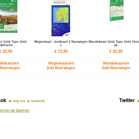
rt 3008 Topo 3000
Wegenkaart - landkaart 3 Noorwegen
Wandelkaart 3046 Topo 3000 Hov
Lillehamm
z
sø
€ 32,95
€ 12,99
€ 32,95
delkaarten
Wegenkaarten
Wandelkaarten
 Noorwegen
Zuid Noorwegen
Zuid Noorwegen
ook
Twitter
Volg ons op facebook
inkel de Zwerver