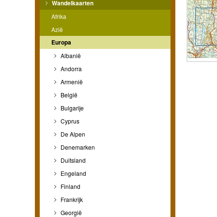
Wandelkaarten
Afrika
Azië
Europa
Albanië
Andorra
Armenië
België
Bulgarije
Cyprus
De Alpen
Denemarken
Duitsland
Engeland
Finland
Frankrijk
Georgië