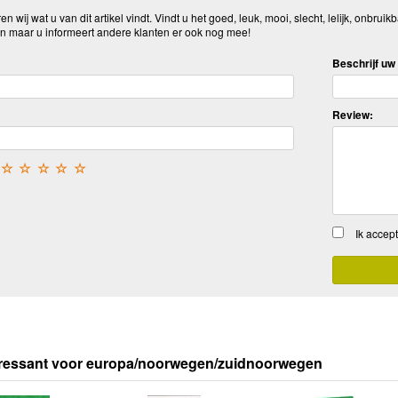
n wij wat u van dit artikel vindt. Vindt u het goed, leuk, mooi, slecht, lelijk, onbruikb
n maar u informeert andere klanten er ook nog mee!
Beschrijf uw 
Review:
☆
☆
☆
☆
☆
Ik accep
eressant voor europa/noorwegen/zuidnoorwegen