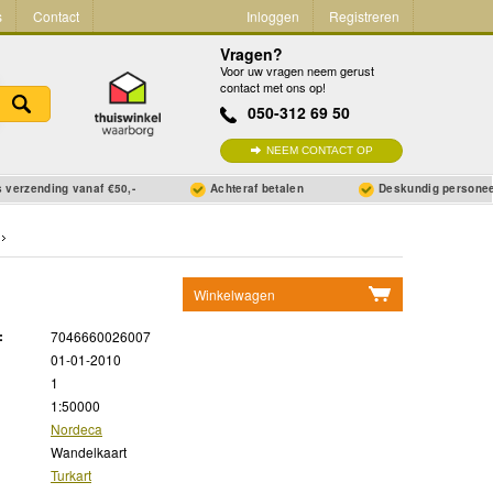
s
Contact
Inloggen
Registreren
Vragen?
Voor uw vragen neem gerust
contact met ons op!
050-312 69 50
NEEM CONTACT OP
 verzending vanaf €50,-
Achteraf betalen
Deskundig persone
Winkelwagen
Geen items in winkelwagen
:
7046660026007
Ga naar winkelwagen
01-01-2010
1
1:50000
Nordeca
Wandelkaart
Turkart