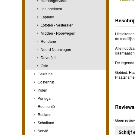
Hardangervidda
Jotunheimen
Lapland
Beschrij
Lofoten - Vesteralen
Midden - Noorwegen
Uitstekende
de moeilijk
Rondane
Alle noodza
Noord Noorwegen
daarnaast na
Dovrefjell
De legenda i
Oslo
Gebied: Had
Oekraïne
Plaatsnamen
Oostenrijk
Polen
Portugal
Reviews
Roemenië
Rusland
Geen review
Schotland
Servië
Schrijf 