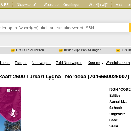
L & BE
Nieuwsbrief
Webshop in Groningen
Wie zijn wij?
Vacature
Gratis retourneren
Bedenktijd van 14 dagen
Gratis
Home
Europa
Noorwegen
Zuid Noorwegen
Kaarten
Wandelkaarten
aart 2600 Turkart Lygna | Nordeca
(7046660026007)
ISBN / CODE
Editie:
Aantal blz.:
Schaal:
Uitgever:
Soort:
Serie: