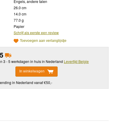
Engels, andere talen
26.0 cm
14.0 cm
77.0 g
Papier
Schrijf als eerste een review
Toevoegen aan verlanglijstje
95
in 3 - 5 werkdagen in huis in Nederland
Levertijd Belgie
In winkelwagen
ending in Nederland vanaf €50,-