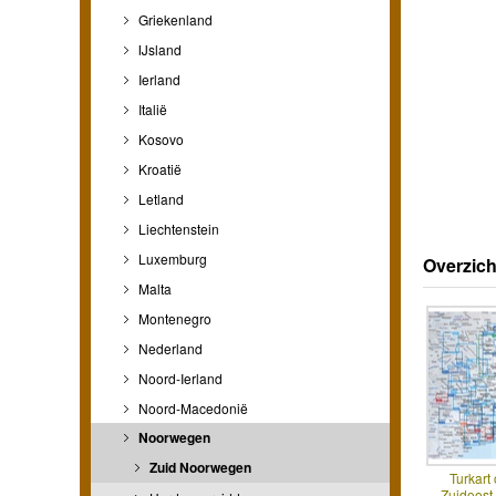
Griekenland
IJsland
Ierland
Italië
Kosovo
Kroatië
Letland
Liechtenstein
Luxemburg
Overzich
Malta
Montenegro
Nederland
Noord-Ierland
Noord-Macedonië
Noorwegen
Zuid Noorwegen
Turkart 
Zuidoos