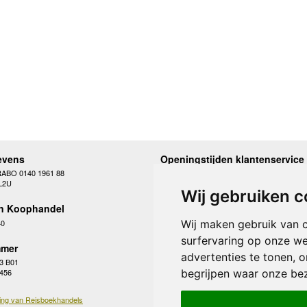
evens
Openingstijden klantenservice
RABO 0140 1961 88
Maandag
10.00 - 12.30 en 13
L2U
Dinsdag
10.00 - 12.30 en 13
Wij gebruiken c
Woensdag
10.00 - 12.30 en 13
n Koophandel
Donderdag
10.00 - 12.30 en 13
Vrijdag
10.00 - 12.30 en 13
40
Wij maken gebruik van 
Zaterdag
gesloten
surfervaring op onze we
Zondag
gesloten
mer
advertenties te tonen, 
3 B01
begrijpen waar onze be
 456
ing van Reisboekhandels