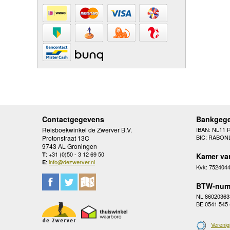
Contactgegevens
Bankgeg
Reisboekwinkel de Zwerver B.V.
IBAN: NL11 
BIC: RABON
Protonstraat 13C
9743 AL Groningen
: +31 (0)50 - 3 12 69 50
T
Kamer va
:
info@dezwerver.nl
E
Kvk: 752404
BTW-num
NL 86020363
BE 0541 545
Verenig