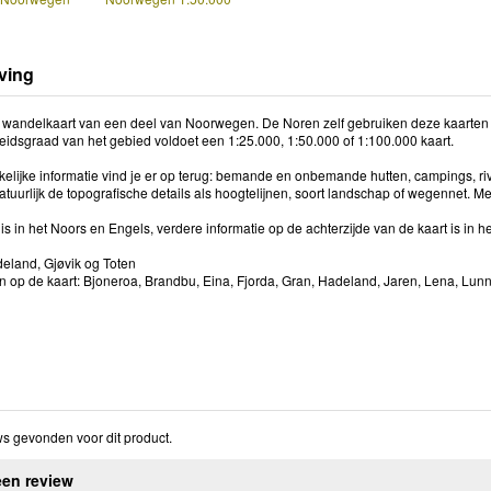
ving
 wandelkaart van een deel van Noorwegen. De Noren zelf gebruiken deze kaarten 
heidsgraad van het gebied voldoet een 1:25.000, 1:50.000 of 1:100.000 kaart.
kelijke informatie vind je er op terug: bemande en onbemande hutten, campings, riv
tuurlijk de topografische details als hoogtelijnen, soort landschap of wegennet. M
s in het Noors en Engels, verdere informatie op de achterzijde van de kaart is in 
eland, Gjøvik og Toten
 op de kaart: Bjoneroa, Brandbu, Eina, Fjorda, Gran, Hadeland, Jaren, Lena, Lunn
s gevonden voor dit product.
een review