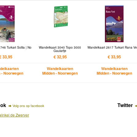
46 Turkart Sollia | No
Wandelkaart 3040 Topo 3000
Wandelkaart 2617 Turkart Rana Ves
Gaularfje
€ 33,95
€ 32,95
€ 33,95
delkaarten
Wandelkaarten
Wandelkaarten
 - Noorwegen
Midden - Noorwegen
Midden - Noorwegen
ook
Twitter
Volg ons op facebook
inkel de Zwerver