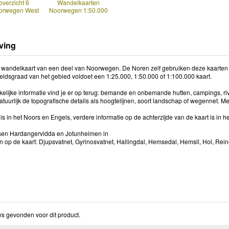
overzicht 6
Wandelkaarten
orwegen West
Noorwegen 1:50.000
ving
 wandelkaart van een deel van Noorwegen. De Noren zelf gebruiken deze kaarten 
heidsgraad van het gebied voldoet een 1:25.000, 1:50.000 of 1:100.000 kaart.
kelijke informatie vind je er op terug: bemande en onbemande hutten, campings, riv
tuurlijk de topografische details als hoogtelijnen, soort landschap of wegennet. M
s in het Noors en Engels, verdere informatie op de achterzijde van de kaart is in 
sen Hardangervidda en Jotunheimen in
 op de kaart: Djupsvatnet, Gyrinosvatnet, Hallingdal, Hemsedal, Hemsil, Hol, Rein
s gevonden voor dit product.