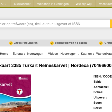
L & BE
Nieuwsbrief
Webshop in Groningen
Wie zijn wij?
Vacature
Gratis retourneren
Bedenktijd van 14 dagen
Gratis
Home
Europa
Noorwegen
Midden - Noorwegen
Kaarten
Wandelkaa
aart 2385 Turkart Reineskarvet | Nordeca
(70466600
ISBN / CODE
Editie:
Aantal blz.:
Schaal:
Uitgever:
Soort:
Serie: