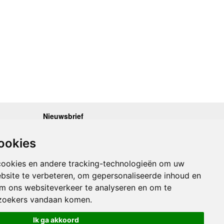
Nieuwsbrief
.30 - 17.00
Op de hoogte blijven van nieuwe reisgidsen,
travelgadgets en kaarten? Geef u op voor onze
.30 - 17.00
ookies
nieuwsbrief. U ontvangt de nieuwsbrief 1x per maand.
.30 - 17.00
.30 - 17.00
Bekijk hier onze laatste nieuwsbrief:
.30 - 17.00
cookies en andere tracking-technologieën om uw
Onze laatste Nieuwsbrief
bsite te verbeteren, om gepersonaliseerde inhoud en
om ons websiteverkeer te analyseren en om te
Inschrijven
zoekers vandaan komen.
Ik ga akkoord