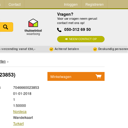
s
Contact
Inloggen
Registreren
Vragen?
Voor uw vragen neem gerust
contact met ons op!
050-312 69 50
NEEM CONTACT OP
 verzending vanaf €50,-
Achteraf betalen
Deskundig persone
rten
23853)
Winkelwagen
Geen items in winkelwagen
:
7046660023853
Ga naar winkelwagen
01-01-2018
1
1:50000
Nordeca
Wandelkaart
Turkart