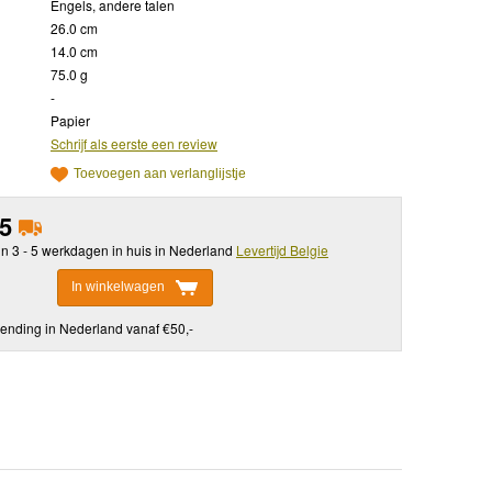
Engels, andere talen
26.0 cm
14.0 cm
75.0 g
-
Papier
Schrijf als eerste een review
Toevoegen aan verlanglijstje
95
in 3 - 5 werkdagen in huis in Nederland
Levertijd Belgie
In winkelwagen
ending in Nederland vanaf €50,-