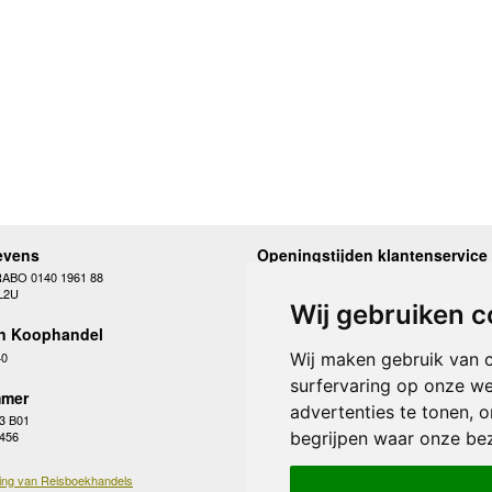
evens
Openingstijden klantenservice
RABO 0140 1961 88
Maandag
10.00 - 12.30 en 13
L2U
Dinsdag
10.00 - 12.30 en 13
Wij gebruiken c
Woensdag
10.00 - 12.30 en 13
n Koophandel
Donderdag
10.00 - 12.30 en 13
Vrijdag
10.00 - 12.30 en 13
40
Wij maken gebruik van 
Zaterdag
gesloten
surfervaring op onze we
Zondag
gesloten
mer
advertenties te tonen, 
3 B01
begrijpen waar onze be
 456
ing van Reisboekhandels