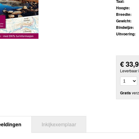
Taal:
Hoogte:
Breedte:
Gewicht:
Bindwijze:
Uitvoering:
€
33,
Leverbaar 
Gratis
verz
eeldingen
Inkijkexemplaar