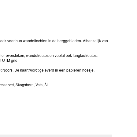
ook voor hun wandeltochten in de berggebieden. Afhankelijk van
ier-oversteken, wandelroutes en veelal ook langlaufroutes;
et UTM grid
het Noors. De kaart wordt geleverd in een papieren hoesje.
eskarvet, Skogshorn, Vats, Ål