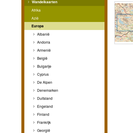
Wandelkaarten
Afrika
Azië
Europa
Albanië
Andorra
Armenië
België
Bulgarije
Cyprus
De Alpen
Denemarken
Duitsland
Engeland
Finland
Frankrijk
Georgië