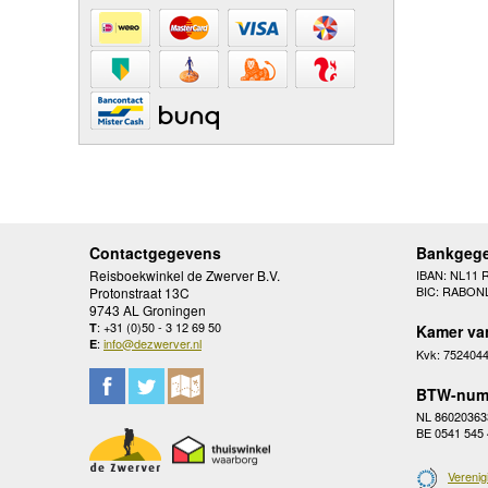
Contactgegevens
Bankgeg
Reisboekwinkel de Zwerver B.V.
IBAN: NL11 
BIC: RABON
Protonstraat 13C
9743 AL Groningen
: +31 (0)50 - 3 12 69 50
T
Kamer va
:
info@dezwerver.nl
E
Kvk: 752404
BTW-num
NL 86020363
BE 0541 545
Verenig