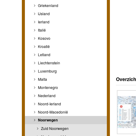
Griekenland
IJsland
Ierland
Italië
Kosovo
Kroatië
Letland
Liechtenstein
Luxemburg
Overzich
Malta
Montenegro
Nederland
Noord-Ierland
Noord-Macedonië
Noorwegen
Zuid Noorwegen