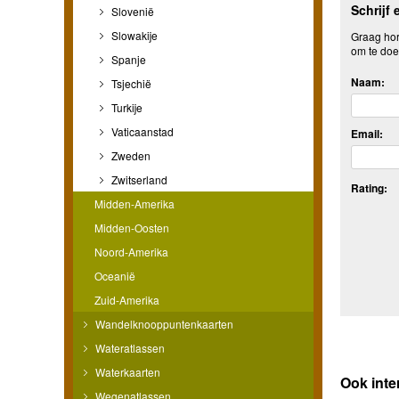
Schrijf 
Slovenië
Slowakije
Graag hore
om te doe
Spanje
Naam:
Tsjechië
Turkije
Vaticaanstad
Email:
Zweden
Zwitserland
Rating:
Midden-Amerika
Midden-Oosten
Noord-Amerika
Oceanië
Zuid-Amerika
Wandelknooppuntenkaarten
Wateratlassen
Waterkaarten
Ook int
Wegenatlassen