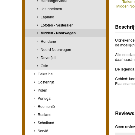
Hardangervidda
Turkart 
Midden No
Jotunheimen
Lapland
Lofoten - Vesteralen
Beschrij
Midden - Noorwegen
Uitstekende
Rondane
de moeilijk
Noord Noorwegen
Alle noodza
Dovrefjell
daarnaast na
Oslo
De legenda i
Oekraïne
Gebied: tus
Oostenrijk
Plaatsnamen
Polen
Portugal
Roemenië
Reviews
Rusland
Schotland
Geen review
Servië