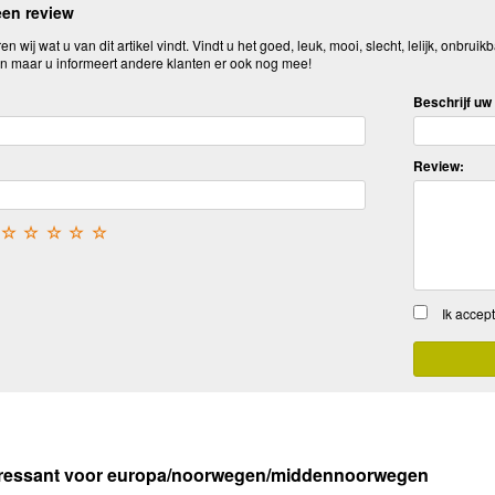
een review
n wij wat u van dit artikel vindt. Vindt u het goed, leuk, mooi, slecht, lelijk, onbruikb
n maar u informeert andere klanten er ook nog mee!
Beschrijf uw 
Review:
☆
☆
☆
☆
☆
Ik accep
eressant voor europa/noorwegen/middennoorwegen