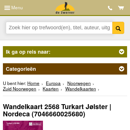
Menu
Ik ga op reis naar:
Categorieën
U bent hier:
Home
Europa
Noorwegen
Zuid Noorwegen
Kaarten
Wandelkaarten
Wandelkaart 2568 Turkart Jølster |
Nordeca
(7046660025680)