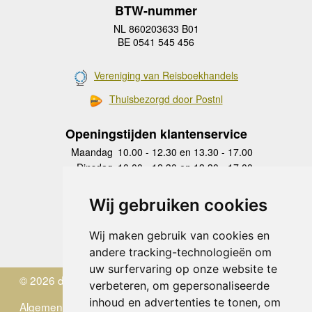
BTW-nummer
NL 860203633 B01
BE 0541 545 456
Vereniging van Reisboekhandels
Thuisbezorgd door Postnl
Openingstijden klantenservice
Maandag
10.00 - 12.30 en 13.30 - 17.00
Dinsdag
10.00 - 12.30 en 13.30 - 17.00
Woensdag
10.00 - 12.30 en 13.30 - 17.00
Donderdag
10.00 - 12.30 en 13.30 - 17.00
Wij gebruiken cookies
Vrijdag
10.00 - 12.30 en 13.30 - 17.00
Zaterdag
gesloten
Wij maken gebruik van cookies en
Zondag
gesloten
andere tracking-technologieën om
uw surfervaring op onze website te
© 2026 de Zwerver
verbeteren, om gepersonaliseerde
inhoud en advertenties te tonen, om
Algemene Voorwaarden