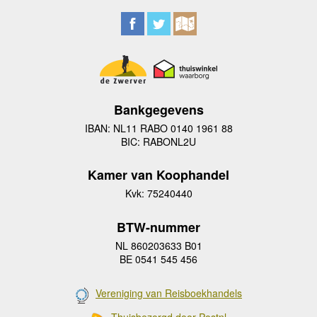
Bankgegevens
IBAN: NL11 RABO 0140 1961 88
BIC: RABONL2U
Kamer van Koophandel
Kvk: 75240440
BTW-nummer
NL 860203633 B01
BE 0541 545 456
Vereniging van Reisboekhandels
Thuisbezorgd door Postnl