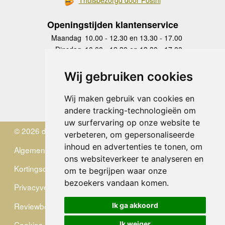
Openingstijden klantenservice
Maandag
10.00 - 12.30 en 13.30 - 17.00
Dinsdag
10.00 - 12.30 en 13.30 - 17.00
Woensdag
10.00 - 12.30 en 13.30 - 17.00
Donderdag
10.00 - 12.30 en 13.30 - 17.00
Wij gebruiken cookies
Vrijdag
10.00 - 12.30 en 13.30 - 17.00
Zaterdag
gesloten
Wij maken gebruik van cookies en
Zondag
gesloten
andere tracking-technologieën om
uw surfervaring op onze website te
© 2026 de Zwerver
verbeteren, om gepersonaliseerde
inhoud en advertenties te tonen, om
Algemene Voorwaarden
ons websiteverkeer te analyseren en
Kortingscode
om te begrijpen waar onze
bezoekers vandaan komen.
Privacyverklaring
Reviewbeleid
Ik ga akkoord
Cookies
Ik weiger