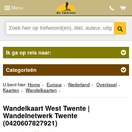
Menu
Ik ga op reis naar:
Categorieën
U bent hier:
Home
Europa
Nederland
Overijssel
Kaarten
Wandelkaarten
Wandelkaart West Twente |
Wandelnetwerk Twente
(0420607827921)