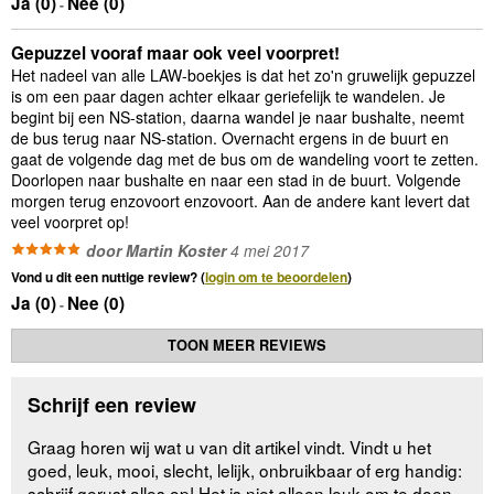
Ja (
0
)
Nee (
0
)
-
Gepuzzel vooraf maar ook veel voorpret!
Het nadeel van alle LAW-boekjes is dat het zo'n gruwelijk gepuzzel
is om een paar dagen achter elkaar geriefelijk te wandelen. Je
begint bij een NS-station, daarna wandel je naar bushalte, neemt
de bus terug naar NS-station. Overnacht ergens in de buurt en
gaat de volgende dag met de bus om de wandeling voort te zetten.
Doorlopen naar bushalte en naar een stad in de buurt. Volgende
morgen terug enzovoort enzovoort. Aan de andere kant levert dat
veel voorpret op!
door Martin Koster
4 mei 2017
Vond u dit een nuttige review? (
login om te beoordelen
)
Ja (
0
)
Nee (
0
)
-
TOON MEER REVIEWS
Schrijf een review
Graag horen wij wat u van dit artikel vindt. Vindt u het
goed, leuk, mooi, slecht, lelijk, onbruikbaar of erg handig:
schrijf gerust alles op! Het is niet alleen leuk om te doen