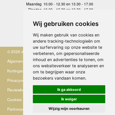
Maandag
10.00 - 12.30 en 13.30 - 17.00
Dinsdag
10.00 - 12.30 en 13.30 - 17.00
Woensdag
10.00 - 12.30 en 13.30 - 17.00
Donderdag
10.00 - 12.30 en 13.30 - 17.00
Wij gebruiken cookies
Vrijdag
10.00 - 12.30 en 13.30 - 17.00
Zaterdag
gesloten
Wij maken gebruik van cookies en
Zondag
gesloten
andere tracking-technologieën om
uw surfervaring op onze website te
© 2026 de Zwerver
verbeteren, om gepersonaliseerde
inhoud en advertenties te tonen, om
Algemene Voorwaarden
ons websiteverkeer te analyseren en
Kortingscode
om te begrijpen waar onze
bezoekers vandaan komen.
Privacyverklaring
Reviewbeleid
Ik ga akkoord
Cookies
Ik weiger
Partnerprogramma
Wijzig mijn voorkeuren