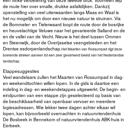
de route hier over smalle, drukke asfaltdijken. Dankzij
openstelling van veel uiterwaarden langs Maas en Waal is
het nu mogelijk om door een nieuwe natuur te struinen. Via
de Bommeler- en Tielerwaard loopt de route door de bosrijke
en heuvelachtige Veluwe naar het gevarieerde Salland en de
en de vallei van de Vecht. Nieuw is het deel tussen Ommen
en Steenwijk, door de Overijsselse veengebieden en het
Drentse esdorpenlandschap.
Het Maarten van Rossumpad rijgt deze
boeiende streken aaneen tot een zeer gevarieerd beeld van het Nederlandse
landschap.
Etappesuggesties
Veel wandelaars zullen het Maarten van Rossumpad in dag-
en weekendtochten willen lopen. In de gids is daartoe een
indeling in dag- en weekendetappes uitgewerkt. De begin- en
eindpunten van een etappe zijn geselecteerd op basis van
de beschikbaarheid van openbaar vervoer en meerdere
logiesadressen. Wie lekker twee dagen achter elkaar wil
lopen, kan bijvoorbeeld overnachten in natuurvriendenhuis
De Bosbeek in Bennekom of natuurvriendenhuis ABK-huis in
Eerbeek.