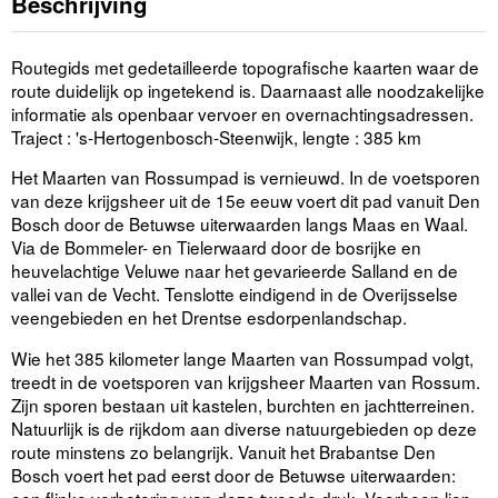
Beschrijving
Routegids met gedetailleerde topografische kaarten waar de
route duidelijk op ingetekend is. Daarnaast alle noodzakelijke
informatie als openbaar vervoer en overnachtingsadressen.
Traject : 's-Hertogenbosch-Steenwijk, lengte : 385 km
Het Maarten van Rossumpad is vernieuwd. In de voetsporen
van deze krijgsheer uit de 15e eeuw voert dit pad vanuit Den
Bosch door de Betuwse uiterwaarden langs Maas en Waal.
Via de Bommeler- en Tielerwaard door de bosrijke en
heuvelachtige Veluwe naar het gevarieerde Salland en de
vallei van de Vecht. Tenslotte eindigend in de Overijsselse
veengebieden en het Drentse esdorpenlandschap.
Wie het 385 kilometer lange Maarten van Rossumpad volgt,
treedt in de voetsporen van krijgsheer Maarten van Rossum.
Zijn sporen bestaan uit kastelen, burchten en jachtterreinen.
Natuurlijk is de rijkdom aan diverse natuurgebieden op deze
route minstens zo belangrijk. Vanuit het Brabantse Den
Bosch voert het pad eerst door de Betuwse uiterwaarden:
een flinke verbetering van deze tweede druk. Voorheen liep