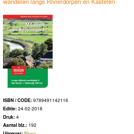
wandelen langs Rivierdorpen en Kastelen
9789491142116
ISBN / CODE:
24-02-2018
Editie:
4
Druk:
192
Aantal blz.:
Nivon
Uitgever: