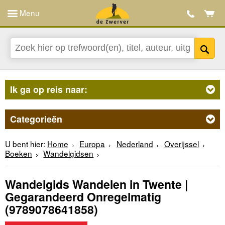
Menu
Ik ga op reis naar:
Categorieën
U bent hier:
Home
Europa
Nederland
Overijssel
Boeken
Wandelgidsen
Wandelgids Wandelen in Twente |
Gegarandeerd Onregelmatig
(9789078641858)