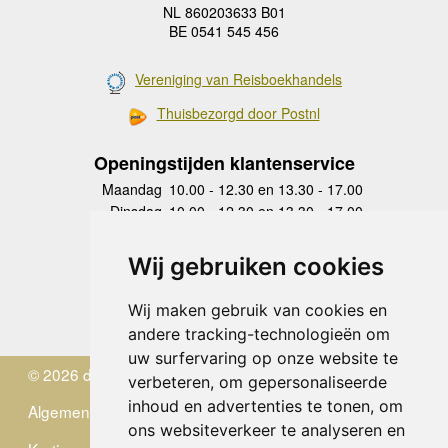
NL 860203633 B01
BE 0541 545 456
Vereniging van Reisboekhandels
Thuisbezorgd door Postnl
Openingstijden klantenservice
Maandag
10.00 - 12.30 en 13.30 - 17.00
Dinsdag
10.00 - 12.30 en 13.30 - 17.00
Woensdag
10.00 - 12.30 en 13.30 - 17.00
Donderdag
10.00 - 12.30 en 13.30 - 17.00
Wij gebruiken cookies
Vrijdag
10.00 - 12.30 en 13.30 - 17.00
Zaterdag
gesloten
Wij maken gebruik van cookies en
Zondag
gesloten
andere tracking-technologieën om
uw surfervaring op onze website te
© 2026 de Zwerver
verbeteren, om gepersonaliseerde
inhoud en advertenties te tonen, om
Algemene Voorwaarden
ons websiteverkeer te analyseren en