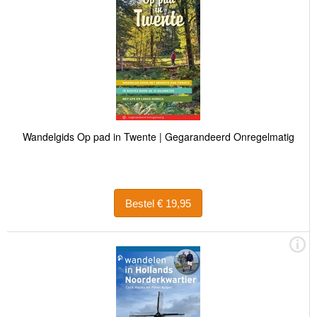
Wandelgids Op pad in Twente | Gegarandeerd Onregelmatig
Bestel € 19,95