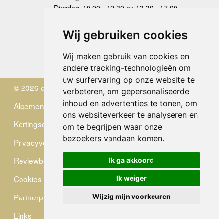
Dinsdag
10.00 - 12.30 en 13.30 - 17.00
Woensdag
10.00 - 12.30 en 13.30 - 17.00
Donderdag
10.00 - 12.30 en 13.30 - 17.00
Wij gebruiken cookies
Vrijdag
10.00 - 12.30 en 13.30 - 17.00
Zaterdag
gesloten
Wij maken gebruik van cookies en
Zondag
gesloten
andere tracking-technologieën om
uw surfervaring op onze website te
© 2026 de Zwerver
verbeteren, om gepersonaliseerde
inhoud en advertenties te tonen, om
Algemene Voorwaarden
ons websiteverkeer te analyseren en
Kortingscode
om te begrijpen waar onze
bezoekers vandaan komen.
Privacyverklaring
Reviewbeleid
Ik ga akkoord
Cookies
Ik weiger
Partnerprogramma
Wijzig mijn voorkeuren
Links