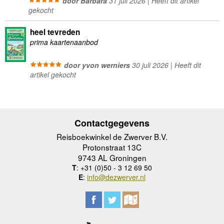
door Barbara
31 juli 2026 | Heeft dit artikel
gekocht
heel tevreden
prima kaartenaanbod
door yvon werniers
30 juli 2026 | Heeft dit
artikel gekocht
Contactgegevens
Reisboekwinkel de Zwerver B.V.
Protonstraat 13C
9743 AL Groningen
T
: +31 (0)50 - 3 12 69 50
E
:
info@dezwerver.nl