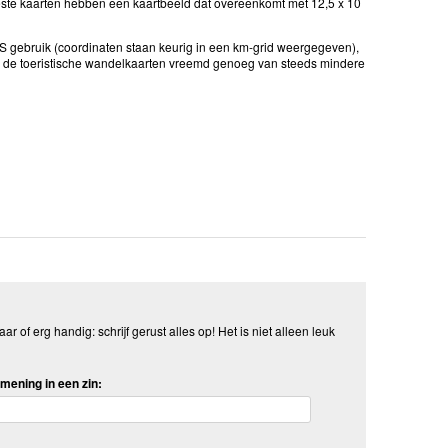
ste kaarten hebben een kaartbeeld dat overeenkomt met 12,5 x 10
GPS gebruik (coordinaten staan keurig in een km-grid weergegeven),
u de toeristische wandelkaarten vreemd genoeg van steeds mindere
aar of erg handig: schrijf gerust alles op! Het is niet alleen leuk
mening in een zin: