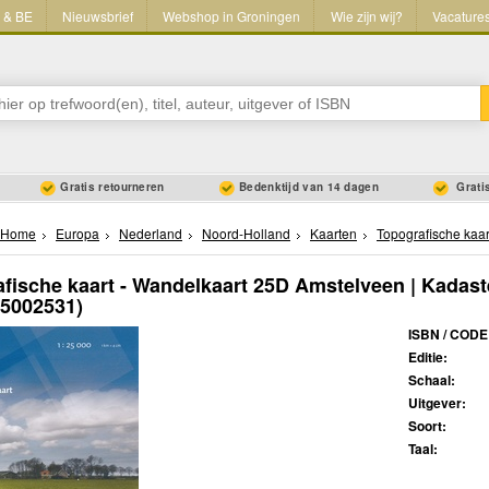
L & BE
Nieuwsbrief
Webshop in Groningen
Wie zijn wij?
Vacature
Gratis retourneren
Bedenktijd van 14 dagen
Gratis
Home
Europa
Nederland
Noord-Holland
Kaarten
Topografische kaa
fische kaart - Wandelkaart 25D Amstelveen | Kadast
35002531)
ISBN / CODE
Editie:
Schaal:
Uitgever:
Soort:
Taal: