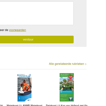
teer de
voorwaarden
Alle gerelateerde rubrieken >
 26
Waterkaart 21 ANWB Waterkaart
Fietskaart 13 Kop van Holland met Ke