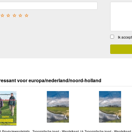
☆
☆
☆
☆
☆
Ik accep
ressant voor europa/nederland/noord-holland
5 Provinciewandelgids
Topografische kaart - Wandelkaart 19
Topografische kaart - Wandelkaart