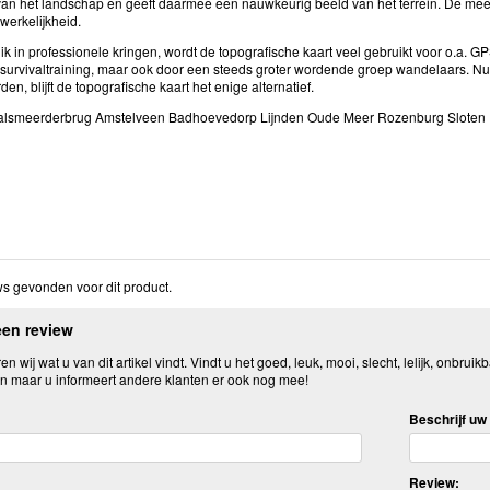
an het landschap en geeft daarmee een nauwkeurig beeld van het terrein. De mee
 werkelijkheid.
k in professionele kringen, wordt de topografische kaart veel gebruikt voor o.a. 
 survivaltraining, maar ook door een steeds groter wordende groep wandelaars. N
den, blijft de topografische kaart het enige alternatief.
alsmeerderbrug Amstelveen Badhoevedorp Lijnden Oude Meer Rozenburg Sloten
s gevonden voor dit product.
een review
n wij wat u van dit artikel vindt. Vindt u het goed, leuk, mooi, slecht, lelijk, onbruikb
n maar u informeert andere klanten er ook nog mee!
Beschrijf uw 
Review: