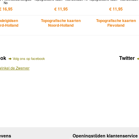
No
€ 16,95
€ 11,95
€ 11,95
delgidsen
Topografische kaarten
Topografische kaarten
rd-Holland
Noord-Holland
Flevoland
ook
Twitter
Volg ons op facebook
inkel de Zwerver
evens
Openingstijden klantenservice