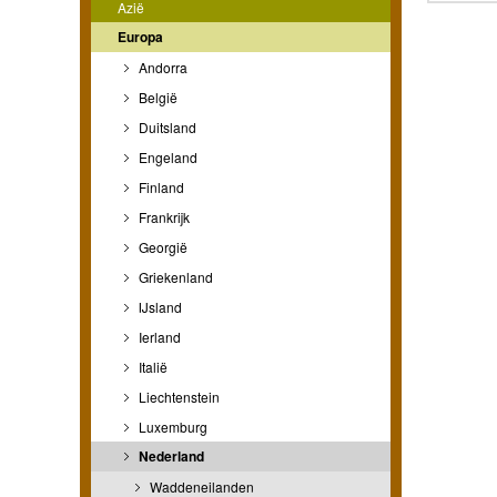
Azië
Europa
Andorra
België
Duitsland
Engeland
Finland
Frankrijk
Georgië
Griekenland
IJsland
Ierland
Italië
Liechtenstein
Luxemburg
Nederland
Waddeneilanden