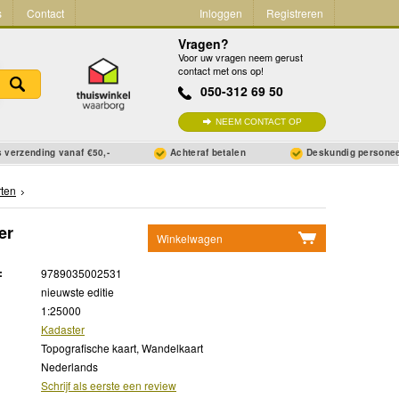
s
Contact
Inloggen
Registreren
Vragen?
Voor uw vragen neem gerust
contact met ons op!
050-312 69 50
NEEM CONTACT OP
 verzending vanaf €50,-
Achteraf betalen
Deskundig persone
rten
er
Winkelwagen
Geen items in winkelwagen
:
9789035002531
Ga naar winkelwagen
nieuwste editie
1:25000
Kadaster
Topografische kaart, Wandelkaart
Nederlands
Schrijf als eerste een review