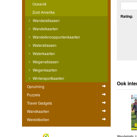
Oceanië
Zuid-Amerika
Rating:
Wandelatlassen
Wandelkaarten
Wandelknooppuntenkaarten
Wateratlassen
Waterkaarten
Wegenatlassen
Wegenkaarten
Wintersportkaarten
Ook inte
Opruiming
Puzzels
Travel Gadgets
Wandkaarten
Wereldbollen
Wandelgids 1