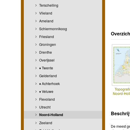
Terschelling
Vlieland
Ameland
Schiermonnikoog
Overzich
Friesland
Groningen
Drenthe
Overijssel
♦ Twente
Gelderland
♦ Achterhoek
Topografi
♦ Veluwe
Noord-Hol
Flevoland
Utrecht
Beschrij
Noord-Holland
Zeeland
De meest ge