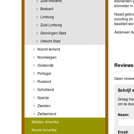
Zuid-Holland
elementen v
kilometer in
Brabant
Naast gebrui
Limburg
scouting en
kwaliteit wor
Zuid Limburg
Aalsmeer A
Groningen Stad
Utrecht Stad
Noord-Ierland
Noorwegen
Reviews
Oostenrijk
Portugal
Geen review
Rusland
Schotland
Schrijf 
Spanje
Graag hore
om te doe
Zweden
Zwitserland
Naam:
Midden-Amerika
Noord-Amerika
Email: