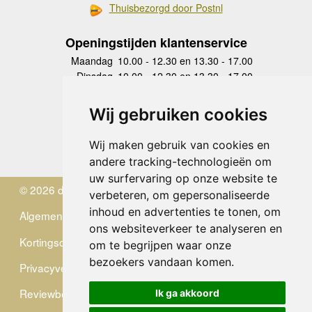
Thuisbezorgd door Postnl
Openingstijden klantenservice
Maandag
10.00 - 12.30 en 13.30 - 17.00
Dinsdag
10.00 - 12.30 en 13.30 - 17.00
Woensdag
10.00 - 12.30 en 13.30 - 17.00
Donderdag
10.00 - 12.30 en 13.30 - 17.00
Wij gebruiken cookies
Vrijdag
10.00 - 12.30 en 13.30 - 17.00
Zaterdag
gesloten
Wij maken gebruik van cookies en
Zondag
gesloten
andere tracking-technologieën om
uw surfervaring op onze website te
© 2026 de Zwerver
verbeteren, om gepersonaliseerde
inhoud en advertenties te tonen, om
Algemene Voorwaarden
ons websiteverkeer te analyseren en
Kortingscode
om te begrijpen waar onze
bezoekers vandaan komen.
Privacyverklaring
Reviewbeleid
Ik ga akkoord