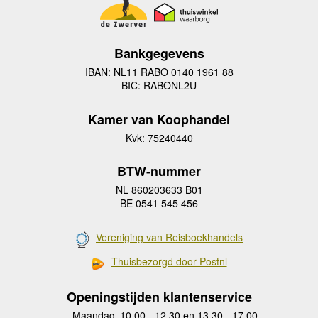
Bankgegevens
IBAN: NL11 RABO 0140 1961 88
BIC: RABONL2U
Kamer van Koophandel
Kvk: 75240440
BTW-nummer
NL 860203633 B01
BE 0541 545 456
Vereniging van Reisboekhandels
Thuisbezorgd door Postnl
Openingstijden klantenservice
Maandag
10.00 - 12.30 en 13.30 - 17.00