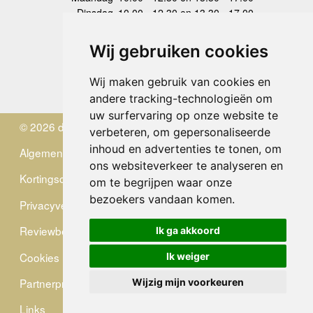
Dinsdag
10.00 - 12.30 en 13.30 - 17.00
Woensdag
10.00 - 12.30 en 13.30 - 17.00
Donderdag
10.00 - 12.30 en 13.30 - 17.00
Wij gebruiken cookies
Vrijdag
10.00 - 12.30 en 13.30 - 17.00
Zaterdag
gesloten
Wij maken gebruik van cookies en
Zondag
gesloten
andere tracking-technologieën om
uw surfervaring op onze website te
© 2026 de Zwerver
verbeteren, om gepersonaliseerde
inhoud en advertenties te tonen, om
Algemene Voorwaarden
ons websiteverkeer te analyseren en
Kortingscode
om te begrijpen waar onze
bezoekers vandaan komen.
Privacyverklaring
Reviewbeleid
Ik ga akkoord
Cookies
Ik weiger
Partnerprogramma
Wijzig mijn voorkeuren
Links