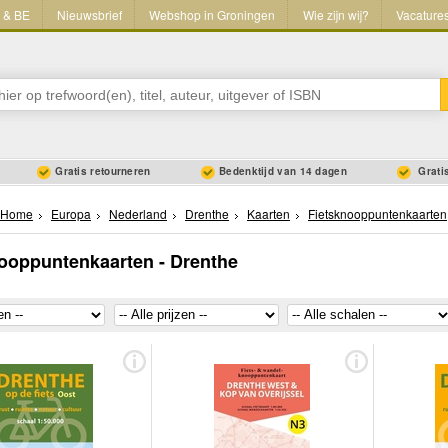
L & BE
Nieuwsbrief
Webshop in Groningen
Wie zijn wij?
Vacature
Gratis retourneren
Bedenktijd van 14 dagen
Gratis
Home
Europa
Nederland
Drenthe
Kaarten
Fietsknooppuntenkaarten
ooppuntenkaarten - Drenthe