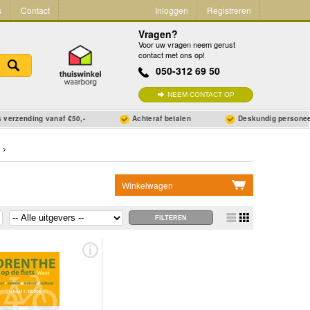
s
Contact
Inloggen
Registreren
Vragen?
Voor uw vragen neem gerust
contact met ons op!
050-312 69 50
NEEM CONTACT OP
 verzending vanaf €50,-
Achteraf betalen
Deskundig persone
Winkelwagen
Geen items in winkelwagen
Ga naar winkelwagen