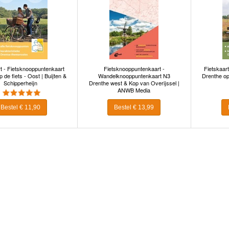
t - Fietsknooppuntenkaart
Fietsknooppuntenkaart -
Fietskaar
 de fiets - Oost | Buijten &
Wandelknooppuntenkaart N3
Drenthe op 
Schipperheijn
Drenthe west & Kop van Overijssel |
ANWB Media
Bestel € 11,90
Bestel € 13,99