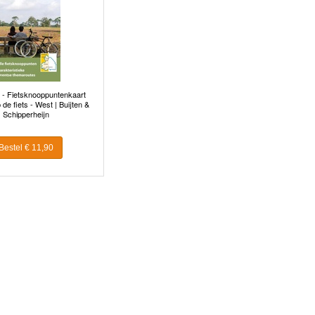
t - Fietsknooppuntenkaart
de fiets - West | Buijten &
Schipperheijn
Bestel € 11,90