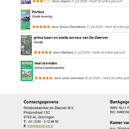
door Jasper
31 juli 2026 | Heeft dit artikel gekocht
Perfect.
Snelle levering.
door Anton Deutekom
31 juli 2026 | Heeft dit artikel 
prima kaart en snelle service van De Zwerver
handig
door Barbara
31 juli 2026 | Heeft dit artikel gekocht
heel tevreden
prima kaartenaanbod
door yvon werniers
30 juli 2026 | Heeft dit artikel ge
Contactgegevens
Bankgeg
Reisboekwinkel de Zwerver B.V.
IBAN: NL11 
BIC: RABON
Protonstraat 13C
9743 AL Groningen
: +31 (0)50 - 3 12 69 50
T
Kamer va
:
info@dezwerver.nl
E
Kvk: 752404