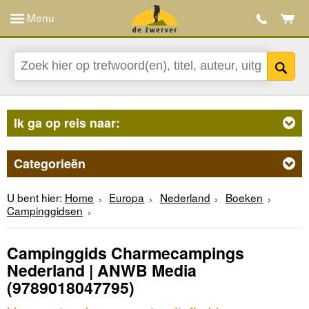
Menu
Ik ga op reis naar:
Categorieën
U bent hier:
Home
Europa
Nederland
Boeken
Campinggidsen
Campinggids Charmecampings
Nederland | ANWB Media
(9789018047795)