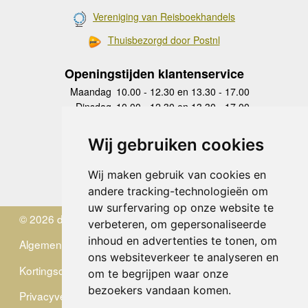
Vereniging van Reisboekhandels
Thuisbezorgd door Postnl
Openingstijden klantenservice
Maandag
10.00 - 12.30 en 13.30 - 17.00
Dinsdag
10.00 - 12.30 en 13.30 - 17.00
Woensdag
10.00 - 12.30 en 13.30 - 17.00
Donderdag
10.00 - 12.30 en 13.30 - 17.00
Wij gebruiken cookies
Vrijdag
10.00 - 12.30 en 13.30 - 17.00
Zaterdag
gesloten
Wij maken gebruik van cookies en
Zondag
gesloten
andere tracking-technologieën om
uw surfervaring op onze website te
© 2026 de Zwerver
verbeteren, om gepersonaliseerde
inhoud en advertenties te tonen, om
Algemene Voorwaarden
ons websiteverkeer te analyseren en
Kortingscode
om te begrijpen waar onze
bezoekers vandaan komen.
Privacyverklaring