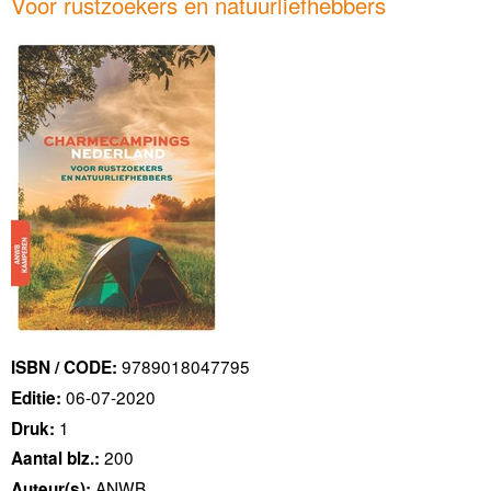
Voor rustzoekers en natuurliefhebbers
9789018047795
ISBN / CODE:
06-07-2020
Editie:
1
Druk:
200
Aantal blz.:
ANWB
Auteur(s):