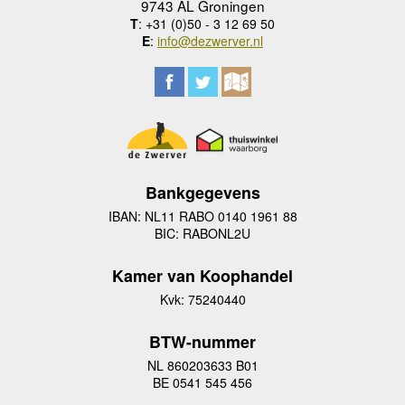
9743 AL Groningen
T
: +31 (0)50 - 3 12 69 50
E
:
info@dezwerver.nl
Bankgegevens
IBAN: NL11 RABO 0140 1961 88
BIC: RABONL2U
Kamer van Koophandel
Kvk: 75240440
BTW-nummer
NL 860203633 B01
BE 0541 545 456