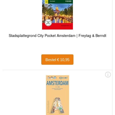
Stadsplattegrond City Pocket Amsterdam | Freytag & Berndt
Bestel € 10,95