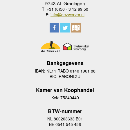
9743 AL Groningen
T
: +31 (0)50 - 3 12 69 50
E
:
info@dezwerver.nl
Bankgegevens
IBAN: NL11 RABO 0140 1961 88
BIC: RABONL2U
Kamer van Koophandel
Kvk: 75240440
BTW-nummer
NL 860203633 B01
BE 0541 545 456