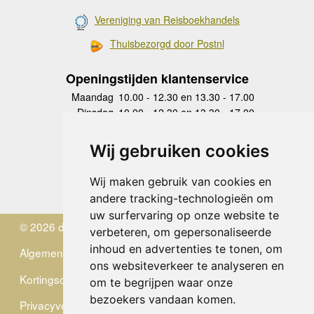
Vereniging van Reisboekhandels
Thuisbezorgd door Postnl
Openingstijden klantenservice
Maandag
10.00 - 12.30 en 13.30 - 17.00
Dinsdag
10.00 - 12.30 en 13.30 - 17.00
Woensdag
10.00 - 12.30 en 13.30 - 17.00
Donderdag
10.00 - 12.30 en 13.30 - 17.00
Wij gebruiken cookies
Vrijdag
10.00 - 12.30 en 13.30 - 17.00
Zaterdag
gesloten
Wij maken gebruik van cookies en
Zondag
gesloten
andere tracking-technologieën om
uw surfervaring op onze website te
© 2026 de Zwerver
verbeteren, om gepersonaliseerde
inhoud en advertenties te tonen, om
Algemene Voorwaarden
ons websiteverkeer te analyseren en
Kortingscode
om te begrijpen waar onze
bezoekers vandaan komen.
Privacyverklaring