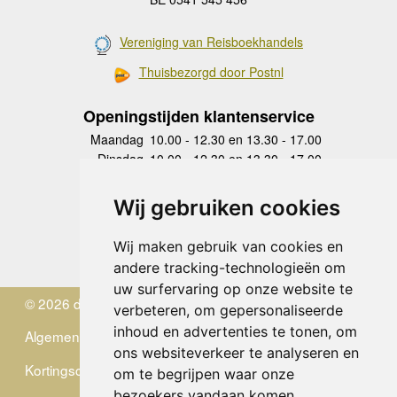
Vereniging van Reisboekhandels
Thuisbezorgd door Postnl
Openingstijden klantenservice
Maandag
10.00 - 12.30 en 13.30 - 17.00
Dinsdag
10.00 - 12.30 en 13.30 - 17.00
Woensdag
10.00 - 12.30 en 13.30 - 17.00
Donderdag
10.00 - 12.30 en 13.30 - 17.00
Wij gebruiken cookies
Vrijdag
10.00 - 12.30 en 13.30 - 17.00
Zaterdag
gesloten
Wij maken gebruik van cookies en
Zondag
gesloten
andere tracking-technologieën om
uw surfervaring op onze website te
© 2026 de Zwerver
verbeteren, om gepersonaliseerde
inhoud en advertenties te tonen, om
Algemene Voorwaarden
ons websiteverkeer te analyseren en
Kortingscode
om te begrijpen waar onze
bezoekers vandaan komen.