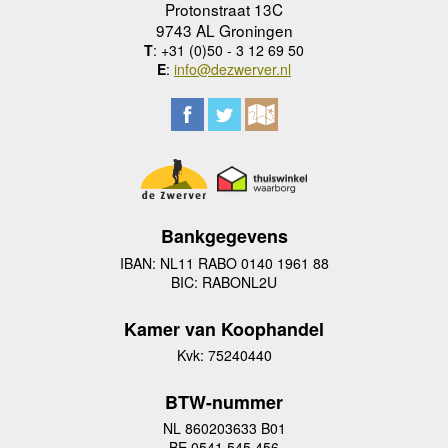
Protonstraat 13C
9743 AL Groningen
T
: +31 (0)50 - 3 12 69 50
E
:
info@dezwerver.nl
Bankgegevens
IBAN: NL11 RABO 0140 1961 88
BIC: RABONL2U
Kamer van Koophandel
Kvk: 75240440
BTW-nummer
NL 860203633 B01
BE 0541 545 456