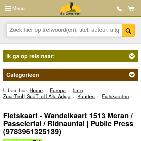
Menu
Ik ga op reis naar:
Categorieën
U bent hier:
Home
Europa
Italië
Zuid-Tirol | SüdTirol | Alto Adige
Kaarten
Fietskaarten
Fietskaart - Wandelkaart 1513 Meran /
Passeiertal / Ridnauntal | Public Press
(9783961325139)