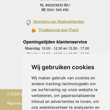
NL 860203633 B01
BE 0541 545 456
Vereniging van Reisboekhandels
Thuisbezorgd door Postnl
Openingstijden klantenservice
Maandag
10.00 - 12.30 en 13.30 - 17.00
Dinsdag
10.00 - 12.30 en 13.30 - 17.00
Woensdag
10.00 - 12.30 en 13.30 - 17.00
Donderdag
10.00 - 12.30 en 13.30 - 17.00
Wij gebruiken cookies
Vrijdag
10.00 - 12.30 en 13.30 - 17.00
Zaterdag
gesloten
Wij maken gebruik van cookies en
Zondag
gesloten
andere tracking-technologieën om
uw surfervaring op onze website te
© 2026 de Zwerver
verbeteren, om gepersonaliseerde
inhoud en advertenties te tonen, om
Algemene Voorwaarden
ons websiteverkeer te analyseren en