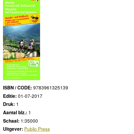
9783961325139
ISBN / CODE:
01-07-2017
Editie:
1
Druk:
1
Aantal blz.:
1:35000
Schaal:
Public Press
Uitgever: