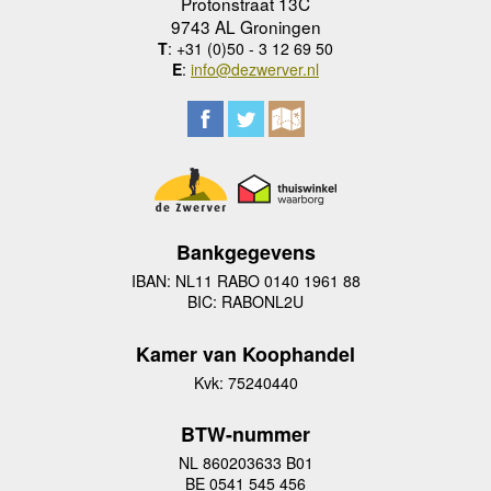
Protonstraat 13C
9743 AL Groningen
T
: +31 (0)50 - 3 12 69 50
E
:
info@dezwerver.nl
Bankgegevens
IBAN: NL11 RABO 0140 1961 88
BIC: RABONL2U
Kamer van Koophandel
Kvk: 75240440
BTW-nummer
NL 860203633 B01
BE 0541 545 456