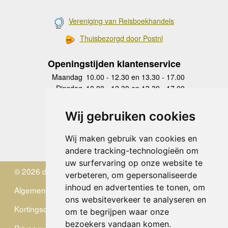
Vereniging van Reisboekhandels
Thuisbezorgd door Postnl
Openingstijden klantenservice
Maandag
10.00 - 12.30 en 13.30 - 17.00
Dinsdag
10.00 - 12.30 en 13.30 - 17.00
Woensdag
10.00 - 12.30 en 13.30 - 17.00
Donderdag
10.00 - 12.30 en 13.30 - 17.00
Wij gebruiken cookies
Vrijdag
10.00 - 12.30 en 13.30 - 17.00
Zaterdag
gesloten
Wij maken gebruik van cookies en
Zondag
gesloten
andere tracking-technologieën om
uw surfervaring op onze website te
© 2026 de Zwerver
verbeteren, om gepersonaliseerde
inhoud en advertenties te tonen, om
Algemene Voorwaarden
ons websiteverkeer te analyseren en
Kortingscode
om te begrijpen waar onze
bezoekers vandaan komen.
Privacyverklaring