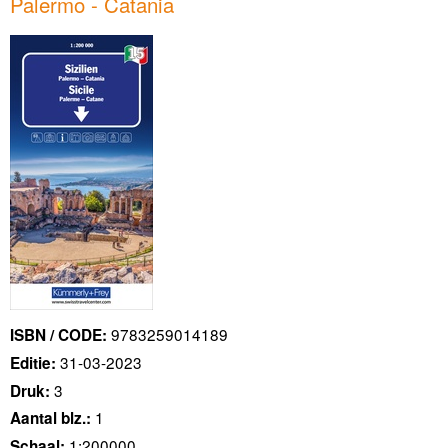
Palermo - Catania
9783259014189
ISBN / CODE:
31-03-2023
Editie:
3
Druk:
1
Aantal blz.:
1:200000
Schaal: