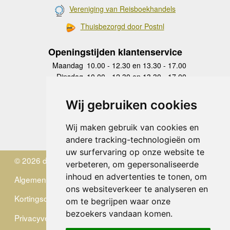
Vereniging van Reisboekhandels
Thuisbezorgd door Postnl
Openingstijden klantenservice
Maandag
10.00 - 12.30 en 13.30 - 17.00
Dinsdag
10.00 - 12.30 en 13.30 - 17.00
Woensdag
10.00 - 12.30 en 13.30 - 17.00
Donderdag
10.00 - 12.30 en 13.30 - 17.00
Wij gebruiken cookies
Vrijdag
10.00 - 12.30 en 13.30 - 17.00
Zaterdag
gesloten
Wij maken gebruik van cookies en
Zondag
gesloten
andere tracking-technologieën om
uw surfervaring op onze website te
© 2026 de Zwerver
verbeteren, om gepersonaliseerde
inhoud en advertenties te tonen, om
Algemene Voorwaarden
ons websiteverkeer te analyseren en
Kortingscode
om te begrijpen waar onze
bezoekers vandaan komen.
Privacyverklaring