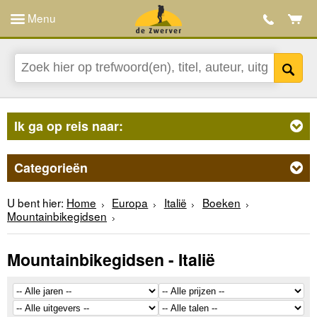
Menu
Ik ga op reis naar:
Categorieën
U bent hier:
Home
Europa
Italië
Boeken
Mountainbikegidsen
Mountainbikegidsen - Italië