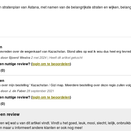
n stratenplan van Astana, met namen van de belangrijkste straten en wijken, belan
en
 tevreden over de wegenkaart van Kazachstan. Stond alles op wat ik wou dus heel erg tevre
door Sjoerd Westra
2 mei 2024 | Heeft dit artikel gekocht
en nuttige review? (
login om te beoordelen
)
(
0
)
den
 over mijn bestelling ' Kazachstan / Gizi map. Meerdere bestelling over deze regio zullen volg
door J. de Faber
28 september 2021
en nuttige review? (
login om te beoordelen
)
(
0
)
een review
n wij wat u van dit artikel vindt. Vindt u het goed, leuk, mooi, slecht, lelijk, onbruikb
n maar u informeert andere klanten er ook nog mee!