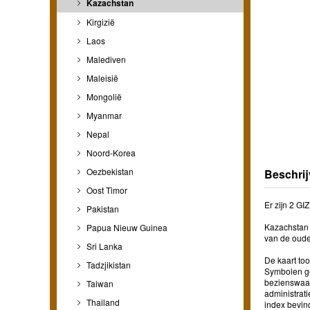
Kazachstan
Kirgizië
Laos
Malediven
Maleisië
Mongolië
Myanmar
Nepal
Noord-Korea
Oezbekistan
Beschrij
Oost Timor
Er zijn 2 GI
Pakistan
Kazachstan 
Papua Nieuw Guinea
van de oude 
Sri Lanka
De kaart to
Tadzjikistan
Symbolen ge
bezienswaar
Taiwan
administrat
Thailand
index bevind