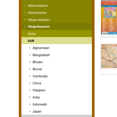
Wateratlassen
Waterkaarten
Wegenatlassen
Wegenkaarten
Afrika
Azië
Afghanistan
Bangladesh
Bhutan
Brunei
Cambodja
China
Filipijnen
India
Indonesië
Japan