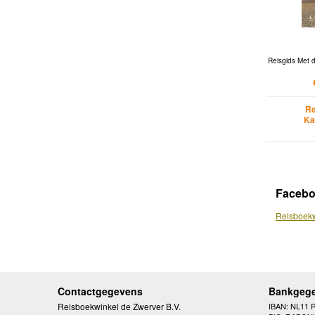
Reisgids Met d
Re
Ka
Faceb
Reisboekw
Contactgegevens
Bankgeg
Reisboekwinkel de Zwerver B.V.
IBAN: NL11 