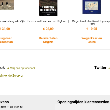
e motor langs de Zijde
Reisverhaal Land van de Kirgiezen |
Wegenkaart - landkaart Topoma
Pami
€ 34,99
€ 22,99
€ 19,95
isgidsen
Reisverhalen
Wegenkaarten
zachstan
Kirgizië
China
ook
Twitter
Volg ons op facebook
inkel de Zwerver
evens
Openingstijden klantenservice
RABO 0140 1961 88
Maandag
10.00 - 12.30 en 13