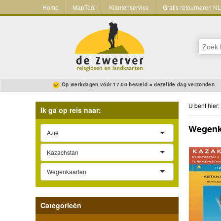
Home
MapTool
Klantenservice
Gratis retourneren N
Op werkdagen vóór 17:00 besteld = dezelfde dag verzonden
U bent hier:
Ik ga op reis naar:
Wegenka
Azië
Kazachstan
Wegenkaarten
Categorieën