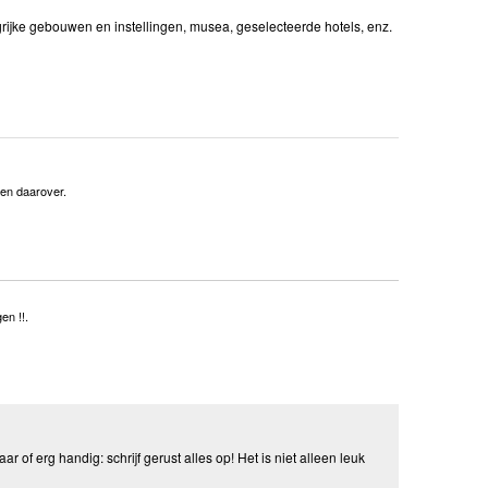
grijke gebouwen en instellingen, musea, geselecteerde hotels, enz.
den daarover.
en !!.
aar of erg handig: schrijf gerust alles op! Het is niet alleen leuk