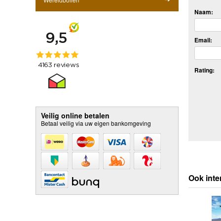
Naam:
Email:
Rating:
Veilig online betalen
Betaal veilig via uw eigen bankomgeving
Ook inte