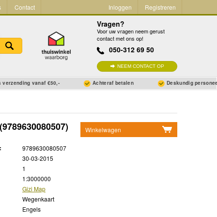
s
Contact
Inloggen
Registreren
Vragen?
Voor uw vragen neem gerust
contact met ons op!
050-312 69 50
NEEM CONTACT OP
 verzending vanaf €50,-
Achteraf betalen
Deskundig persone
(9789630080507)
Winkelwagen
Geen items in winkelwagen
:
9789630080507
Ga naar winkelwagen
30-03-2015
1
1:3000000
Gizi Map
Wegenkaart
Engels