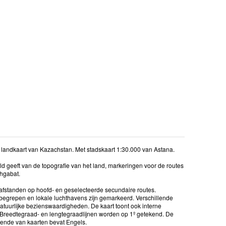
 - landkaart van Kazachstan. Met stadskaart 1:30.000 van Astana.
d geeft van de topografie van het land, markeringen voor de routes
shgabat.
jafstanden op hoofd- en geselecteerde secundaire routes.
begrepen en lokale luchthavens zijn gemarkeerd. Verschillende
urlijke bezienswaardigheden. De kaart toont ook interne
. Breedtegraad- en lengtegraadlijnen worden op 1º getekend. De
egende van kaarten bevat Engels.