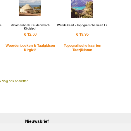
ps
Woordenboek Kauderwelsch
Wandelkaart - Topografische kaart Fa
Kirgisisch
€ 12,50
€ 19,95
Woordenboeken & Taalgidsen
Topografische kaarten
Kirgizië
Tadzjikistan
Volg ons op twitter
Nieuwsbrief
.30 - 17.00
Op de hoogte blijven van nieuwe reisgidsen,