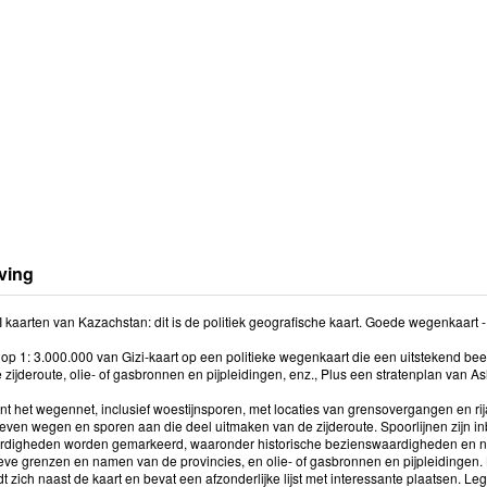
ving
ZI kaarten van Kazachstan: dit is de politiek geografische kaart. Goede wegenkaart
op 1: 3.000.000 van Gizi-kaart op een politieke wegenkaart die een uitstekend beel
zijderoute, olie- of gasbronnen en pijpleidingen, enz., Plus een stratenplan van A
ont het wegennet, inclusief woestijnsporen, met locaties van grensovergangen en ri
ven wegen en sporen aan die deel uitmaken van de zijderoute. Spoorlijnen zijn in
digheden worden gemarkeerd, waaronder historische bezienswaardigheden en natu
ieve grenzen en namen van de provincies, en olie- of gasbronnen en pijpleidingen
t zich naast de kaart en bevat een afzonderlijke lijst met interessante plaatsen. L