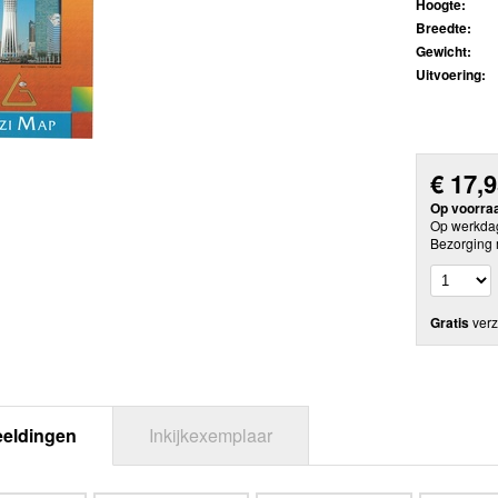
Hoogte:
Breedte:
Gewicht:
Uitvoering:
€
17,
Op voorra
Op werkdag
Bezorging 
Gratis
verz
eeldingen
Inkijkexemplaar