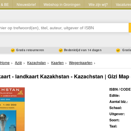
L & BE
Nieuwsbrief
Webshop in Groningen
Wie zijn wij?
Vacature
Gratis retourneren
Bedenktijd van 14 dagen
Gratis
Home
Azië
Kazachstan
Kaarten
Wegenkaarten
art - landkaart Kazakhstan - Kazachstan | Gizi Map
ISBN / CODE
Editie:
Aantal blz.:
Schaal:
Uitgever:
Soort:
Taal: