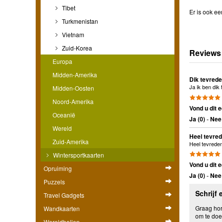
Tibet
Er is ook ee
Turkmenistan
Vietnam
Zuid-Korea
Reviews
Europa
Midden-Amerika
Dik tevred
Ja ik ben dik
Midden-Oosten
Noord-Amerika
Vond u dit e
Oceanië
Ja (
0
)
-
Nee 
Wereld
Heel tevre
Zuid-Amerika
Heel tevreden
Wintersportkaarten
Vond u dit e
Opruiming
Ja (
0
)
-
Nee 
Puzzels
Schrijf 
Travel Gadgets
Graag hore
Wandkaarten
om te doe
Wereldbollen