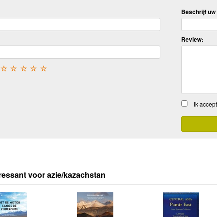
Beschrijf uw 
Review:
☆
☆
☆
☆
☆
Ik accep
ressant voor azie/kazachstan