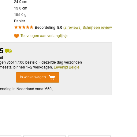
24.0 cm
13.0 cm
155.0 g
Papier
Beoordeling:
5,0
(2 reviews)
Schrijf een review
Toevoegen aan verlanglijstje
95
ad
en vóór 17:00 besteld = dezelfde dag verzonden
meestal binnen 1–2 werkdagen.
Levertijd Belgie
In winkelwagen
ending in Nederland vanaf €50,-