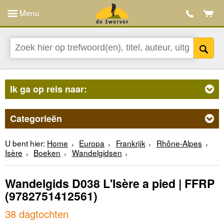
Menu
Ik ga op reis naar:
Categorieën
U bent hier:
Home
Europa
Frankrijk
Rhône-Alpes
Isère
Boeken
Wandelgidsen
Wandelgids D038 L'Isère a pied | FFRP
(9782751412561)
38 dagtochten