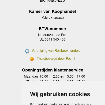
BIC: RABONL2U
Kamer van Koophandel
Kvk: 75240440
BTW-nummer
NL 860203633 B01
BE 0541 545 456
Vereniging van Reisboekhandels
Thuisbezorgd door Postnl
Openingstijden klantenservice
Maandag
10.00 - 12.30 en 13.30 - 17.00
Dinsdag
10.00 - 12.30 en 13.30 - 17.00
Woensdag
10.00 - 12.30 en 13.30 - 17.00
Donderdag
10.00 - 12.30 en 13.30 - 17.00
Wij gebruiken cookies
Vrijdag
10.00 - 12.30 en 13.30 - 17.00
Zaterdag
gesloten
Wij maken gebruik van cookies en