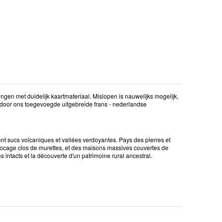
gen met duidelijk kaartmateriaal. Mislopen is nauwelijks mogelijk,
en door ons toegevoegde uitgebreide frans - nederlandse
t sucs volcaniques et vallées verdoyantes. Pays des pierres et
 bocage clos de murettes, et des maisons massives couvertes de
intacts et la découverte d'un patrimoine rural ancestral.