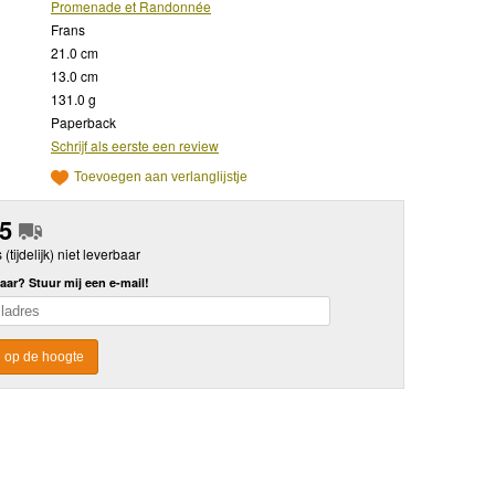
Promenade et Randonnée
Frans
21.0 cm
13.0 cm
131.0 g
Paperback
Schrijf als eerste een review
Toevoegen aan verlanglijstje
95
s (tijdelijk) niet leverbaar
aar? Stuur mij een e-mail!
 op de hoogte