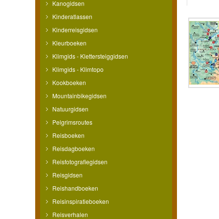
Kanogidsen
Kinderatlassen
Kinderreisgidsen
Kleurboeken
Klimgids - Klettersteiggidsen
Klimgids - Klimtopo
Kookboeken
Mountainbikegidsen
Natuurgidsen
Pelgrimsroutes
Reisboeken
Reisdagboeken
Reisfotografiegidsen
Reisgidsen
Reishandboeken
Reisinspiratieboeken
Reisverhalen