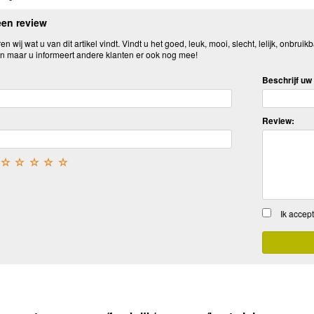
een review
n wij wat u van dit artikel vindt. Vindt u het goed, leuk, mooi, slecht, lelijk, onbruikb
n maar u informeert andere klanten er ook nog mee!
Beschrijf uw 
Review:
☆
☆
☆
☆
☆
Ik accep