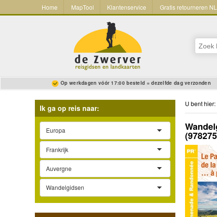
Home
MapTool
Klantenservice
Gratis retourneren N
Op werkdagen vóór 17:00 besteld = dezelfde dag verzonden
U bent hier:
Ik ga op reis naar:
Wandelg
Europa
(97827
Frankrijk
Auvergne
Wandelgidsen