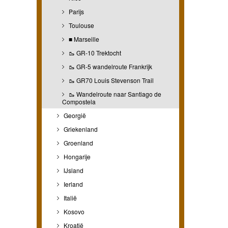
Parijs
Toulouse
■ Marseille
🥾 GR-10 Trektocht
🥾 GR-5 wandelroute Frankrijk
🥾 GR70 Louis Stevenson Trail
🥾 Wandelroute naar Santiago de
Compostela
Georgië
Griekenland
Groenland
Hongarije
IJsland
Ierland
Italië
Kosovo
Kroatië