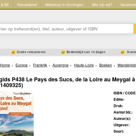
L & BE
Nieuwsbrief
Webshop in Groningen
Wie zijn wij?
Vacature
Gratis retourneren
Bedenktijd van 14 dagen
Gratis
Home
Europa
Frankrijk
Auvergne
Haute-Loire
Boeken
Wandelgid
ids P438 Le Pays des Sucs, de la Loire au Meygal à
51409325)
ISBN / CODE
Editie:
Druk:
Aantal blz.:
Auteur(s):
Uitgever:
Soort: