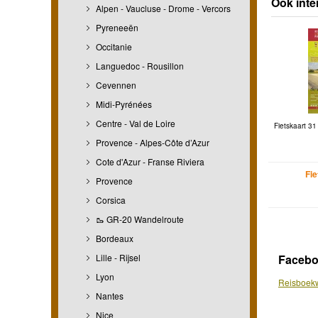
Ook inte
Alpen - Vaucluse - Drome - Vercors
Pyreneeën
Occitanie
Languedoc - Rousillon
Cevennen
Midi-Pyrénées
Centre - Val de Loire
Fietskaart 31
Provence - Alpes-Côte d’Azur
Cote d'Azur - Franse Riviera
Fi
Provence
Corsica
🥾 GR-20 Wandelroute
Bordeaux
Lille - Rijsel
Faceb
Lyon
Reisboekw
Nantes
Nice