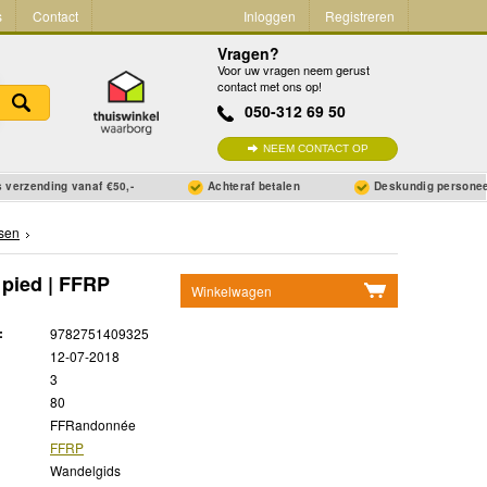
s
Contact
Inloggen
Registreren
Vragen?
Voor uw vragen neem gerust
contact met ons op!
050-312 69 50
NEEM CONTACT OP
 verzending vanaf €50,-
Achteraf betalen
Deskundig persone
sen
 pied | FFRP
Winkelwagen
Geen items in winkelwagen
:
9782751409325
Ga naar winkelwagen
12-07-2018
3
80
FFRandonnée
FFRP
Wandelgids