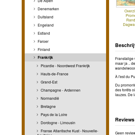
De Alpen
Denemarken
Overz
Prom
Duitsland
Rand
Dagwa
Engeland
Estland
Faroer
Beschrij
Finland
Frankrijk
Franstalige 
maar ja .. d
Picardie - Noordwest Frankrijk
wandelwoord
Hauts-de-France
À l'est du 
Grand-Est
Du promonto
des forêts 
Champagne - Ardennen
lauzes. De l
Normandië
Bretagne
Pays de la Loire
Reviews
Dordogne - Limousin
Franse Atlantische Kust - Nouvelle-
Geen review