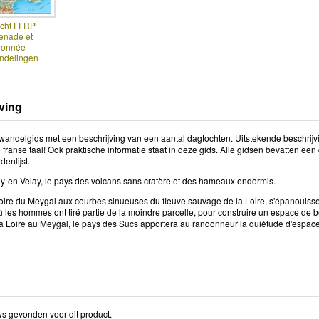
icht FFRP
enade et
onnée -
ndelingen
ving
wandelgids met een beschrijving van een aantal dagtochten. Uitstekende beschrijvin
e franse taal! Ook praktische informatie staat in deze gids. Alle gidsen bevatten e
enlijst.
Puy-en-Velay, le pays des volcans sans cratère et des hameaux endormis.
ire du Meygal aux courbes sinueuses du fleuve sauvage de la Loire, s'épanouissen
où les hommes ont tiré partie de la moindre parcelle, pour construire un espace de
a Loire au Meygal, le pays des Sucs apportera au randonneur la quiétude d'espaces 
s gevonden voor dit product.