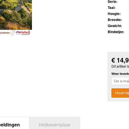
Serie:
Taal:
Hoogte:
Breedte:
Gewicht:
Bindwijze:
€
14,
Dit artikel i
Weer leverb
Houd mij
eeldingen
Inkijkexemplaar