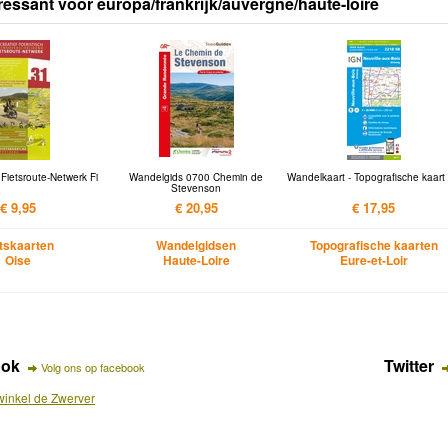
ressant voor europa/frankrijk/auvergne/haute-loire
 Fietsroute-Netwerk Fi
Wandelgids 0700 Chemin de
Wandelkaart - Topografische kaart
Stevenson
€ 9,95
€ 20,95
€ 17,95
etskaarten
Wandelgidsen
Topografische kaarten
Oise
Haute-Loire
Eure-et-Loir
ook
Twitter
Volg ons op facebook
inkel de Zwerver