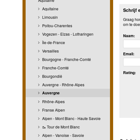
Aquitaine
Aquitaine
Schrijf 
Limousin
Graag hore
om te doe
Poitou-Charentes
Vogezen - Elzas - Lotharingen
Naam:
Île-de-France
Versailles
Email:
Bourgogne - Franche-Comté
Franche-Comté
Rating:
Bourgondië
Auvergne - Rhône-Alpes
Auvergne
Rhône-Alpes
Franse Alpen
Alpen - Mont Blanc - Haute Savoie
🥾 Tour de Mont Blanc
Alpen - Vanoise - Savoie