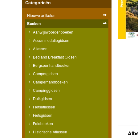
Categorieën
Nieuwe artikelen
Boeken
Aanwijswoordenboeken
Accommodatiegidsen
Atlassen
Bed and Breakfast Gidsen
Bergsporthandboeken
Campergidsen
Camperhandboeken
Campinggidsen
Duikgidsen
Fietsatlassen
Fietsgidsen
Fotoboeken
Historische Atlassen
Afb