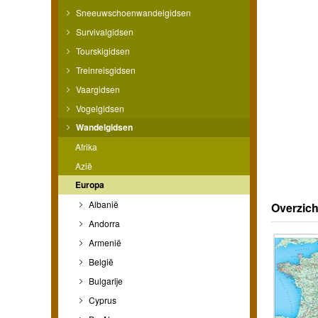
Sneeuwschoenwandelgidsen
Survivalgidsen
Tourskigidsen
Treinreisgidsen
Vaargidsen
Vogelgidsen
Wandelgidsen
Afrika
Azië
Europa
Albanië
Overzich
Andorra
Armenië
België
Bulgarije
Cyprus