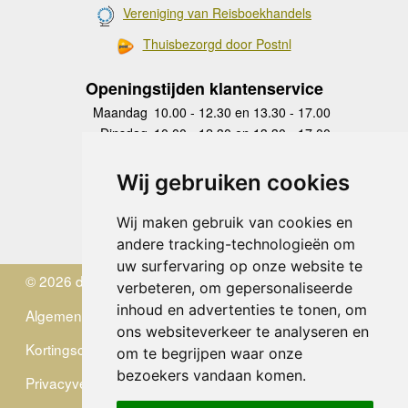
Vereniging van Reisboekhandels
Thuisbezorgd door Postnl
Openingstijden klantenservice
Maandag
10.00 - 12.30 en 13.30 - 17.00
Dinsdag
10.00 - 12.30 en 13.30 - 17.00
Woensdag
10.00 - 12.30 en 13.30 - 17.00
Donderdag
10.00 - 12.30 en 13.30 - 17.00
Wij gebruiken cookies
Vrijdag
10.00 - 12.30 en 13.30 - 17.00
Zaterdag
gesloten
Wij maken gebruik van cookies en
Zondag
gesloten
andere tracking-technologieën om
uw surfervaring op onze website te
© 2026 de Zwerver
verbeteren, om gepersonaliseerde
inhoud en advertenties te tonen, om
Algemene Voorwaarden
ons websiteverkeer te analyseren en
Kortingscode
om te begrijpen waar onze
bezoekers vandaan komen.
Privacyverklaring