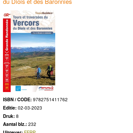
du Diois et des Baronnies
9782751411762
ISBN / CODE:
02-03-2023
Editie:
8
Druk:
232
Aantal blz.:
FFRP
Uitgever: