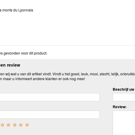
es monts du Lyonnais
s gevonden voor dit product.
een review
n wij wat u van dit artikel vindt. Vindt u het goed, leuk, mooi, slecht, lelijk, onbruikb
n maar u informeert andere klanten er ook nog mee!
Beschrijf uw 
Review:
☆
☆
☆
☆
☆