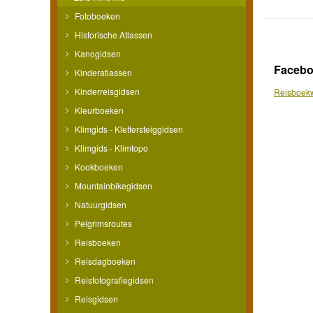
Fotoboeken
Historische Atlassen
Kanogidsen
Faceb
Kinderatlassen
Kinderreisgidsen
Reisboekw
Kleurboeken
Klimgids - Klettersteiggidsen
Klimgids - Klimtopo
Kookboeken
Mountainbikegidsen
Natuurgidsen
Pelgrimsroutes
Reisboeken
Reisdagboeken
Reisfotografiegidsen
Reisgidsen