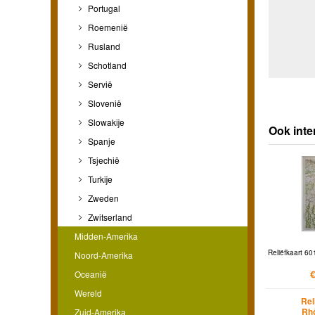
Portugal
Roemenië
Rusland
Schotland
Servië
Slovenië
Slowakije
Ook inte
Spanje
Tsjechië
Turkije
Zweden
Zwitserland
Midden-Amerika
Reliëfkaart 60
Noord-Amerika
€
Oceanië
Wereld
Rel
Rh
Zuid-Amerika