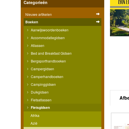
Categorieën
Nieuwe artikelen
Boeken
Aanwijswoordenboeken
Accommodatiegidsen
Atlassen
Bed and Breakfast Gidsen
Bergsporthandboeken
Campergidsen
Camperhandboeken
Campinggidsen
Duikgidsen
Afb
Fietsatlassen
Fietsgidsen
Afrika
Azië