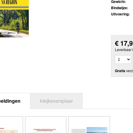
Gewicht:
Bindwijze:
Uitvoering:
€
17,
Leverbaar 
Gratis
verz
eeldingen
Inkijkexemplaar