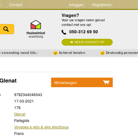
s
Contact
Inloggen
Registreren
Vragen?
Voor uw vragen neem gerust
contact met ons op!
050-312 69 50
NEEM CONTACT OP
 verzending vanaf €50,-
Achteraf betalen
Deskundig persone
 Glenat
Winkelwagen
Geen items in winkelwagen
:
9782344046043
Ga naar winkelwagen
17-03-2021
176
Glenat
Fietsgids
Voyages à vélo & vélo électrique
Frans