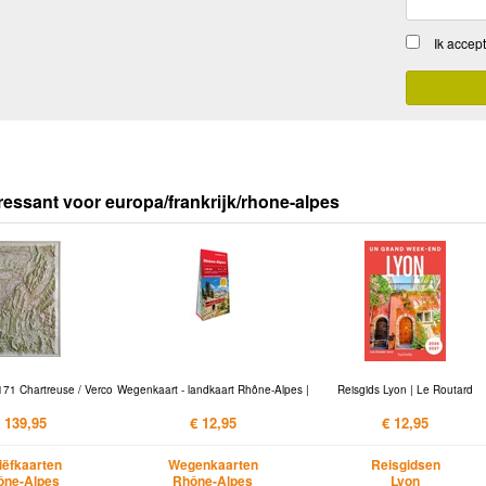
Ik accep
ressant voor europa/frankrijk/rhone-alpes
171 Chartreuse / Verco
Wegenkaart - landkaart Rhône-Alpes |
Reisgids Lyon | Le Routard
 139,95
€ 12,95
€ 12,95
iëfkaarten
Wegenkaarten
Reisgidsen
ône-Alpes
Rhône-Alpes
Lyon