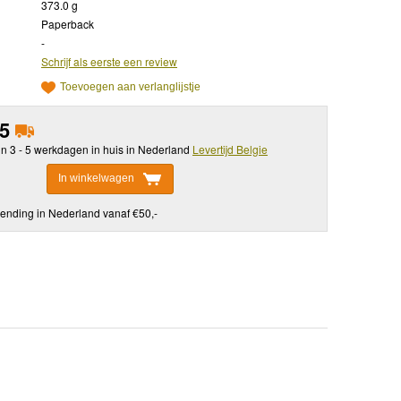
373.0 g
Paperback
-
Schrijf als eerste een review
Toevoegen aan verlanglijstje
95
in 3 - 5 werkdagen in huis in Nederland
Levertijd Belgie
In winkelwagen
ending in Nederland vanaf €50,-