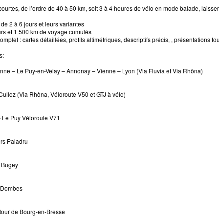
ourtes, de l’ordre de 40 à 50 km, soit 3 à 4 heures de vélo en mode balade, laissero
 de 2 à 6 jours et leurs variantes
ours et 1 500 km de voyage cumulés
omplet : cartes détaillées, profils altimétriques, descriptifs précis, , présentations
s:
ienne – Le Puy-en-Velay – Annonay – Vienne – Lyon (Via Fluvia et Via Rhôna)
Culloz (Via Rhôna, Véloroute V50 et GTJ à vélo)
 Le Puy Véloroute V71
ers Paladru
u Bugey
s Dombes
autour de Bourg-en-Bresse