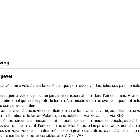
ving
tgever
à vélo ou à vélo à assistance électrique pour découvrir les richesses patrimoniale
e région à vélo est plus que jamais écoresponsable et dans l’air du temps. Et aujour
ombre quel que soit le profil du terrain. Nul besoin d’être un cycliste aguerri et ent
au contact de la nature.
vous invitent à découvrir ce territoire de caractère, vaste et varié, au milieu de
e, la Dombes et le lac de Paladru, sans oublier la Via Fluvia et la Via Rhôna.
octé des parcours sur mesure : huit itinéraires, essentiellement en boucle, de 2 à 6
c des trajets qui vont d’une centaine de kilomètres le temps d’un week-end, à un 
res sur voies vertes et d’autres inédits et originaux sur petites routes à la circulat
 sur chemins de terre, accessibles aux VTC et VAE.