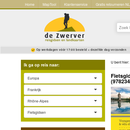
Home
MapTool
Klantenservice
Gratis retourneren N
Op werkdagen vóór 17:00 besteld = dezelfde dag verzonden
U bent hier:
Ik ga op reis naar:
Fietsgi
Europa
(97823
Frankrijk
Rhône-Alpes
Fietsgidsen