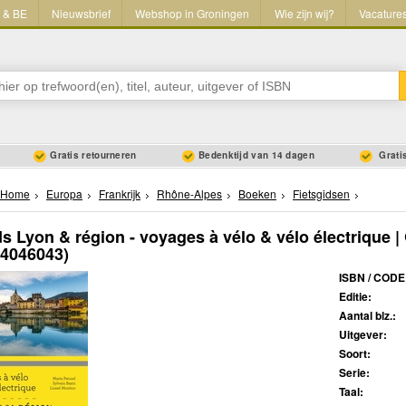
L & BE
Nieuwsbrief
Webshop in Groningen
Wie zijn wij?
Vacature
Gratis retourneren
Bedenktijd van 14 dagen
Gratis
Home
Europa
Frankrijk
Rhône-Alpes
Boeken
Fietsgidsen
ds Lyon & région - voyages à vélo & vélo électrique |
44046043)
ISBN / CODE
Editie:
Aantal blz.:
Uitgever:
Soort:
Serie:
Taal: