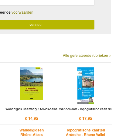
teer de
voorwaarden
Alle gerelateerde rubrieken >
Wandelgids Chambéry / Aix-les-bains
Wandelkaart - Topografische kaart 30
€ 14,95
€ 17,95
Wandelgidsen
Topografische kaarten
Rhône-Alpes
Ardeche - Rhone Vallei