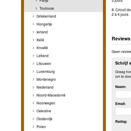
Parijs
3 jours
Toulouse
8. Circuit d
2 à 4 jours
Griekenland
Hongarije
Ierland
Reviews
Italië
Kroatië
Geen review
Letland
Schrijf 
Litouwen
Luxemburg
Graag hore
om te doe
Montenegro
Naam:
Nederland
Noord-Macedonië
Noorwegen
Email:
Oekraïne
Oostenrijk
Rating:
Polen