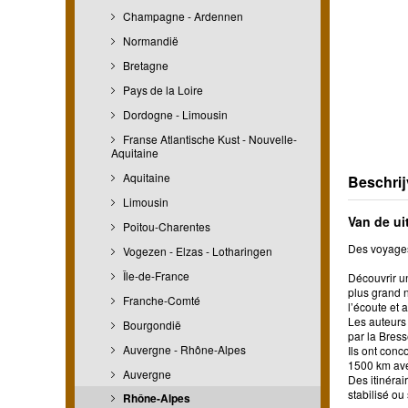
Champagne - Ardennen
Normandië
Bretagne
Pays de la Loire
Dordogne - Limousin
Franse Atlantische Kust - Nouvelle-
Aquitaine
Aquitaine
Beschrij
Limousin
Van de ui
Poitou-Charentes
Des voyages 
Vogezen - Elzas - Lotharingen
Île-de-France
Découvrir un
plus grand n
Franche-Comté
l’écoute et 
Les auteurs 
Bourgondië
par la Bress
Auvergne - Rhône-Alpes
Ils ont conc
1500 km ave
Auvergne
Des itinérai
stabilisé ou
Rhône-Alpes