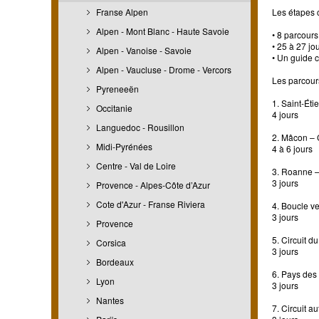
Franse Alpen
Les étapes c
Alpen - Mont Blanc - Haute Savoie
• 8 parcours
• 25 à 27 j
Alpen - Vanoise - Savoie
• Un guide c
Alpen - Vaucluse - Drome - Vercors
Les parcour
Pyreneeën
1. Saint-Ét
Occitanie
4 jours
Languedoc - Rousillon
2. Mâcon – 
Midi-Pyrénées
4 à 6 jours
Centre - Val de Loire
3. Roanne –
3 jours
Provence - Alpes-Côte d’Azur
Cote d'Azur - Franse Riviera
4. Boucle v
3 jours
Provence
5. Circuit d
Corsica
3 jours
Bordeaux
6. Pays de
Lyon
3 jours
Nantes
7. Circuit 