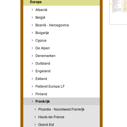
Europa
Albanië
België
Bosnië - Hercegovina
Bulgarije
Cyprus
De Alpen
Denemarken
Duitsland
Engeland
Estland
Fietsnet Europa LF
Finland
Frankrijk
Picardie - Noordwest Frankrijk
Hauts-de-France
Grand-Est