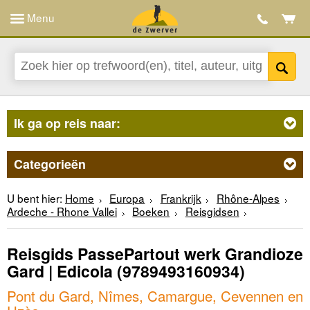
Menu
Ik ga op reis naar:
Categorieën
U bent hier:
Home
Europa
Frankrijk
Rhône-Alpes
Ardeche - Rhone Vallei
Boeken
Reisgidsen
Reisgids PassePartout werk Grandioze
Gard | Edicola
(9789493160934)
Pont du Gard, Nîmes, Camargue, Cevennen en