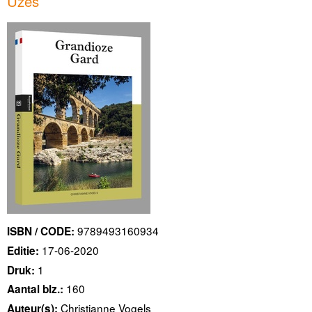
Uzès
9789493160934
ISBN / CODE:
17-06-2020
Editie:
1
Druk:
160
Aantal blz.:
Christianne Vogels
Auteur(s):